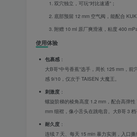
双穴独立，可玩“对比速通”；
底部预留 12 mm 空气阀，能配合 KU
附赠 10 ml 原厂爽滑液，粘度 400 
使用体验
包裹感
：
大B哥“中号香蕉”选手，周长 125 mm，前穴
感 9/10，仅次于 TAISEN 大魔王。
刺激度
：
螺旋阶梯的棱角高度 1.2 mm，配合高弹性 T
mm 细褶，像小舌头在跳电音。大B哥 3 档
耐久度
：
连续 7 天、每天 15 min 暴力实测，入口