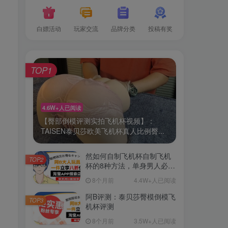
白嫖活动
玩家交流
品牌分类
投稿有奖
TOP1
4.6W+人已阅读
【臀部倒模评测实拍飞机杯视频】：
TAISEN泰贝莎欧美飞机杯真人比例臀...
然如何自制飞机杯自制飞机
TOP2
杯的8种方法，单身男人必
备！
8个月前
4.4W+人已阅读
阿B评测：泰贝莎臀模倒模飞
TOP3
机杯评测
8个月前
3.5W+人已阅读