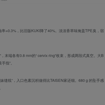
率≈0.3%，比旧版KUKI降了40%。淡淡香草味掩盖TPE臭，宿
端各有0.8 mm的“ cervix ring”收束，形成两段式真空。大B
吸手指”。
“萌妹缝线”，入口色素沉积做得比TAISEN家还细。680 g 的坠手感
。