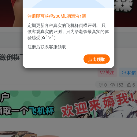
注册即可获得200ML润滑液1瓶
定期更新各种真实的飞机杯倒模评测。 只
做客观真实的评测，只为给老铁最真实的体
验感受(✿ﾟ▽ﾟ)
注册后联系客服领取
高刺激倒模飞机杯测评报告
点击领取
关注
私信
0
153
6