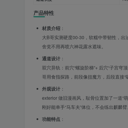
产品特性
材质介绍
：
大B哥实测硬度00-30，软糯中带韧性，出油
舍党不用再喷六神花露水遮味。
通道设计
：
双穴异轨：前穴“螺旋阶梯”+ 后穴“子宫穹顶”，末
哥用食指探路，前段像扭魔方，后段直接“
外观设计
：
exterior 做旧漫画风，耻骨位置加了一道
刚好能单手“马车夫”体位，不会练出麒麟臂
功能特点
：