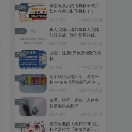
最接近真人的飞机杯子图片
TOP4
如何在家自制飞机杯！！！
8个月前
3.5W+人已阅读
真人实体玩偶帅哥真人实体
TOP5
娃娃实战：海外新买的硅胶
娃娃开箱
6个月前
3W+人已阅读
白嫖：注册0元免费领取飞机
TOP6
杯
2年前
2.5W+人已阅读
七个罐娘风格不同，各有千
TOP7
秋-杯多多七彩罐娘飞机杯测
评
6个月前
2.1W+人已阅读
吮吸、跳蛋、穿戴、入体多
TOP8
款情趣玩具测评
6个月前
2W+人已阅读
最受欢迎的飞机杯品牌飞机
TOP9
杯名器推荐【刺激度篇】：