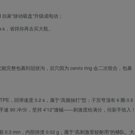
KI 自家“脉动吸盘”升级成电动；
mPa·s，省得你再去买大瓶。
能完整包裹到冠状沟，后穴因为 cervix ring 会二次咬合，包裹
PE，回弹速度 0.2 s，属于“高频抽打”型；子宫穹顶有 6 圈 0.5
手速 90 冲/分，坚持 4′12″缴械——刺激度给满分，但新手慎入
撕裂 0.3 mm，内部掉渣 0.02 g，属于“高刺激里较耐用”的梯队。大