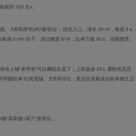
能到 120 次+。
大B哥用“KUKI 吸管法”：捏住入口，灌水 20 ml，摇晃 5 s
风扇 5 min 吹干。清洁难度 6/10，比单穴慢 30 s，还能接受。
鼓包，宿舍上铺“床帘党”可以藏枕头底下；上班族放 20 L 通勤包无压
不明圆柱体”社死现场。大B哥结论：更适合居家或合租有独立卫
体验“高刺激+双穴”差异化；