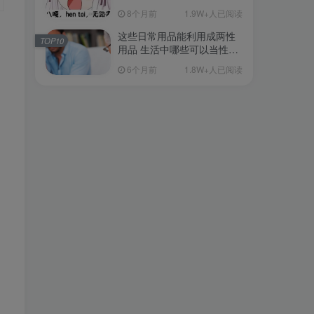
从超软到刺激的飞机杯品牌
8个月前
1.9W+人已阅读
清单（11月更）
这些日常用品能利用成两性
TOP10
用品 生活中哪些可以当性用
品的
6个月前
1.8W+人已阅读