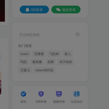
QQ登录
微信登录
开启精彩搜索
热门搜索
taisen
芙蕾雅
飞机杯
真人
玛莎
雅典娜
芙蕾
对子哈特
艾薇儿
taisen塔利亚
签到
阿B评测
视频评测
玩具知识