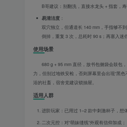
B哥建议：别翻洗，直接水龙头 + 指套，寿命
易清洁度
：
双穴独立，但通道长 140 mm，手指够不到底。
倒掉，重复 3 次，总耗时 90 s；再塞入迷你
使用场景
680 g + 95 mm 直径，放书包侧袋会
力，但别过地铁安检，否则屏幕里会出现“黑色
浴的社畜，宿舍党建议锁抽屉。
适用人群
进阶玩家：已用过 1–2 款中刺激杯子，想
二次元控：对“萌妹缝线”外观有信仰加成；