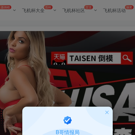
名器倒模
百科
交流
抽奖
飞机杯大全
飞机杯社区
飞机杯活动
B哥情报局