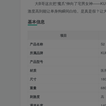
大B哥这次把“魔爪”伸向了宅男女神——KU
激度高到能让单身狗瞬间白给。是真是假？让大
基本信息
项目
产品名称
S2
所属品牌
KU
产品型号
材质
医
尺寸
18
重量
680
刺激度
高
通道长度
14