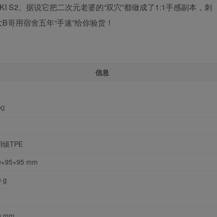
KI S2。据说它把二次元老婆的“双穴”都做成了1:1手感副本，刺
B哥用宿舍五年“手速”给你验货！
信息
KI
用级TPE
0×95×95 mm
 g
0 mm