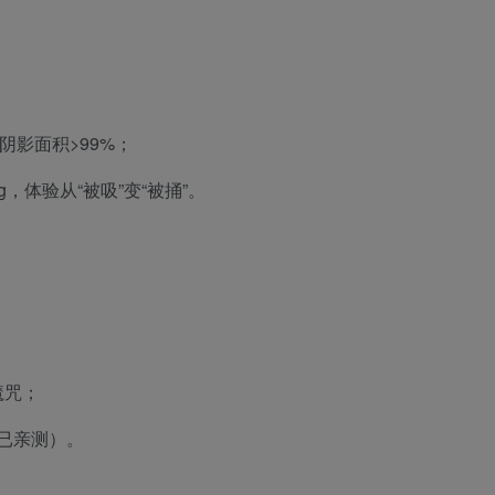
阴影面积>99%；
ing，体验从“被吸”变“被捅”。
魔咒；
已亲测）。