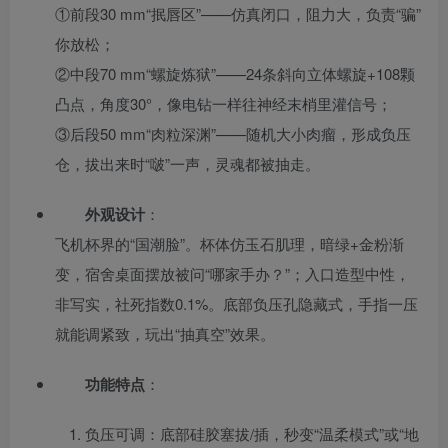
①前段30 mm“抿唇区”——仿真闭口，阻力大，负责“骗”
你放松；
②中段70 mm“螺旋炼狱”——24条斜向立体螺旋+108颗
凸点，角度30°，像电钻一样往神经末梢里灌信号；
③后段50 mm“肉粒深渊”——随机大小肉瘤，形成负压
仓，拔出来时“啵”一声，灵魂都被抽走。
外观设计
：
飞机杯界的“国潮脸”。杯体仿玉石肌理，暗绿+金粉渐
变，宿舍桌面摆放被问“哪家手办？”；入口造型中性，
非写实，社死指数0.1%。底部负压孔隐藏式，手指一压
就能调紧致，玩出“抽真空”效果。
功能特点
：
负压可调：底部硅胶塞拔/插，秒变“温柔模式”或“地