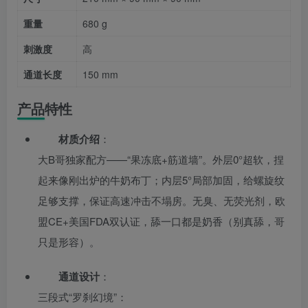
重量
680 g
刺激度
高
通道长度
150 mm
产品特性
材质介绍
：
大B哥独家配方——“果冻底+筋道墙”。外层0°超软，捏
起来像刚出炉的牛奶布丁；内层5°局部加固，给螺旋纹
足够支撑，保证高速冲击不塌房。无臭、无荧光剂，欧
盟CE+美国FDA双认证，舔一口都是奶香（别真舔，哥
只是形容）。
通道设计
：
三段式“罗刹幻境”：