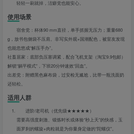
轻轻一刷就掉，洁癖党也能安心。
使用场景
宿舍党：杯体90 mm直径，单手抓握无压力；重量680
g，放书包侧袋不压肩。非写实外观+国潮配色，被室友发现
也能忽悠成“解压手办”。
社畜居家：底部负压塞调紧，配合飞机支架（淘宝9.9包邮）
解锁“躺平模式”，下班20分钟速效“回血”。
出差党：附赠黑色麻布袋，过安检无尴尬，比带一瓶洗面奶
还轻松。
适用人群
进阶/老司机（优先级★★★★★）
需要高强度刺激、锻炼时长或体验“秒上天”的快感，玉
面罗刹的螺旋+肉粒就是为你量身定做的“陀螺仪”。