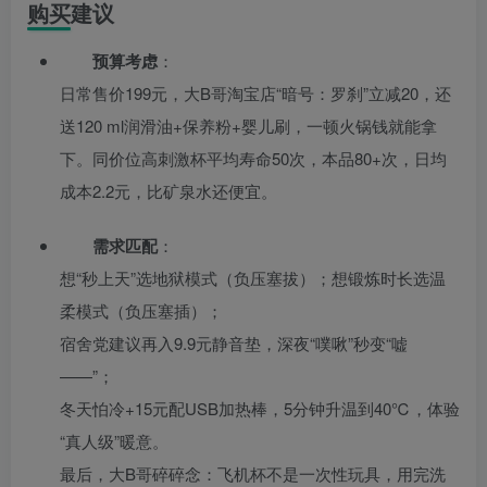
购买建议
预算考虑
：
日常售价199元，大B哥淘宝店“暗号：罗刹”立减20，还
送120 ml润滑油+保养粉+婴儿刷，一顿火锅钱就能拿
下。同价位高刺激杯平均寿命50次，本品80+次，日均
成本2.2元，比矿泉水还便宜。
需求匹配
：
想“秒上天”选地狱模式（负压塞拔）；想锻炼时长选温
柔模式（负压塞插）；
宿舍党建议再入9.9元静音垫，深夜“噗啾”秒变“嘘
——”；
冬天怕冷+15元配USB加热棒，5分钟升温到40℃，体验
“真人级”暖意。
最后，大B哥碎碎念：飞机杯不是一次性玩具，用完洗