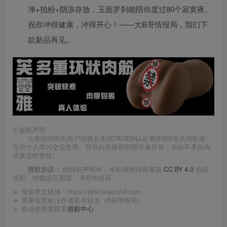
净+拍粉+阴凉存放，玉面罗刹能陪你度过80个寂寞夜。
祝你冲得健康，冲得开心！——大B哥情报局，我们下
款新品再见。
©
版权声明
⚠️本站内容由用户投稿及美国TAISEN认证测评师B哥共同生成，
仅供个人学习交流使用。所有内容版权归原作者所有，本站不承担内
容真实性责任。
授权协议：
除特别声明外，本站原创内容遵循
CC BY 4.0
协议
授权。转载或引用需：
B哥情报局
🔹 保留原文链接：
https://bbs.taisendoll.com
🔹 显著位置标注作者及本站名（B哥情报局）
🔹 商业使用需联系
授权中心