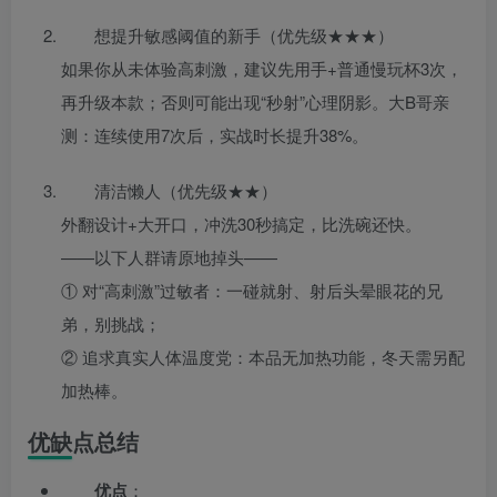
想提升敏感阈值的新手（优先级★★★）
如果你从未体验高刺激，建议先用手+普通慢玩杯3次，
再升级本款；否则可能出现“秒射”心理阴影。大B哥亲
测：连续使用7次后，实战时长提升38%。
清洁懒人（优先级★★）
外翻设计+大开口，冲洗30秒搞定，比洗碗还快。
——以下人群请原地掉头——
① 对“高刺激”过敏者：一碰就射、射后头晕眼花的兄
弟，别挑战；
② 追求真实人体温度党：本品无加热功能，冬天需另配
加热棒。
优缺点总结
优点
：