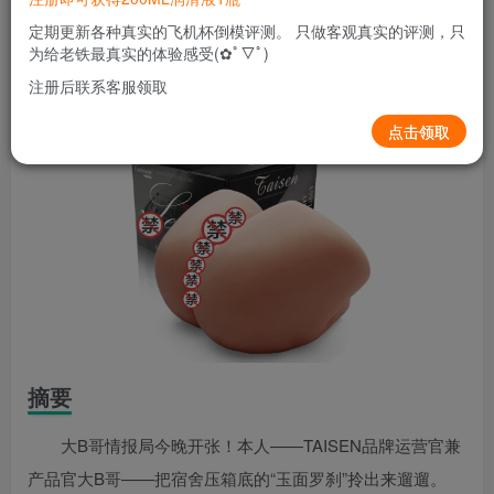
关注
私信
5个月前发布
定期更新各种真实的飞机杯倒模评测。 只做客观真实的评测，只
0
57
9
为给老铁最真实的体验感受(✿ﾟ▽ﾟ)
注册后联系客服领取
点击领取
摘要
大B哥情报局今晚开张！本人——TAISEN品牌运营官兼
产品官大B哥——把宿舍压箱底的“玉面罗刹”拎出来遛遛。