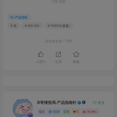
THE END
产品百科
# 高
# 200-300
# TAISEN(泰森)
喜欢就支持一下吧
点赞
9
分享
收藏
B哥情报局-产品指南针
关注
0
1039
0
5
18.4W+