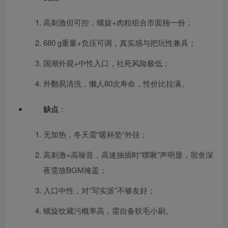
高刺激但可控，螺旋+肉粒组合市面独一份；
680 g重量+负压可调，真实感与把玩性兼具；
国潮外观+中性入口，社死风险极低；
外翻易清洗，懒人80次寿命，性价比拉满。
缺点
：
无加热，冬天需“暖杯垫”外挂；
高刺激=高噪音，高速抽插时“噗啾”声明显，宿舍深
夜需放BGM掩盖；
入口中性，对“写实派”不够友好；
螺旋纹藏污概率高，需自备软毛小刷。