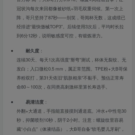
冠状沟每次来回都像被砂纸+羽毛双重伺候。第一次上
阵，哥只坚持了87秒——别笑，哥阅杯无数，这成绩已
经排进“最快缴械TOP3”。后续使用3次后，平均时长拉
到6分12秒，说明敏感度可控，有锻炼潜力。
耐久度
：
连续30天、每天1次高强度“掰弯”测试，杯体无裂纹、无
发白；入口微松0.5 mm，属正常范围。TPE粉+大B哥保
养粉双打，第31天依旧“肌肤相亲”不黏手。预估正常寿
命80～100次，在同类高刺激杯里算长寿选手。
易清洁度
：
外翻+大通道，手指能直接摸到通道底。冲水+中性皂30
秒，抑菌喷剂10秒，阴干2小时。注意：螺旋纹里容易
藏“小白点”（体液结晶），大B哥自备“软毛婴儿牙刷”，