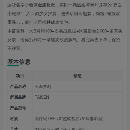
这货名字听着像金庸反派，实则一颗温柔与暴烈并存的“双面
小炮弹”：入口似少女抿唇，进去后瞬间翻脸，肉粒+螺旋双
重暴击，能把老司机秒成表情包。
本篇百科，大B哥用100+次实战数据+淘宝后台2 000+条真实
反馈，给你拆到每一条螺旋纹的脾气。看完再去下单，保准
不踩雷。
基本信息
项目
信息
产品名称
玉面罗刹
所属品牌
TAISEN
产品型号
材质
医疗级TPE（0°超软基底+5°局部加固）
尺寸
210 mm × 90 mm × 90 mm