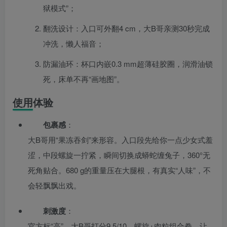
狱模式”；
翻洗设计：入口可外翻4 cm，大B哥亲测30秒完成
冲洗，懒人福音；
防漏油环：杯口内嵌0.3 mm超薄硅胶圈，润滑油锁
死，床单不再“画地图”。
使用体验
包裹感
：
大B哥用“果冻吞剑”来形容。入口段先给你一点少女式羞
涩，中段螺旋一拧紧，瞬间切换成蟒蛇缠兔子，360°无
死角贴合。680 g的重量压在大腿根，有真实“人味”，不
会轻飘飘出戏。
刺激度
：
官方标“高”，大B哥打分9.5/10。螺旋+肉粒组合拳，让