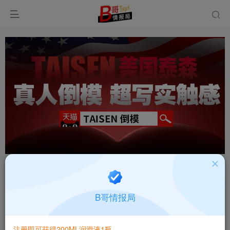
首页
飞机杯大全
产品百科
正文
美国TAISEN玉面罗刹高刺激肉粒螺旋飞机杯深度
B哥情报局
测评报告
B哥情报局-产品指南针
注册即可获得200ML润滑液1瓶