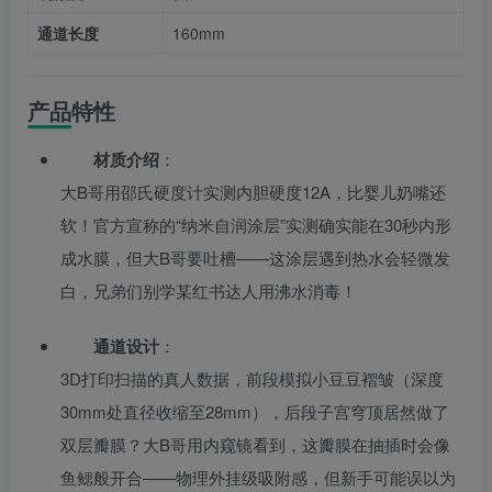
通道长度
160mm
产品特性
材质介绍
：
大B哥用邵氏硬度计实测内胆硬度12A，比婴儿奶嘴还
软！官方宣称的“纳米自润涂层”实测确实能在30秒内形
成水膜，但大B哥要吐槽——这涂层遇到热水会轻微发
白，兄弟们别学某红书达人用沸水消毒！
通道设计
：
3D打印扫描的真人数据，前段模拟小豆豆褶皱（深度
30mm处直径收缩至28mm），后段子宫穹顶居然做了
双层瓣膜？大B哥用内窥镜看到，这瓣膜在抽插时会像
鱼鳃般开合——物理外挂级吸附感，但新手可能误以为