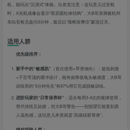
机，能玩出“沉浸式”体验。出差党注意：这玩意儿过安检
时，X光机成像会显示“双层圆柱体结构”，大B哥亲测被杭州
东站安检员盘问3分钟，最后以“颈椎按摩仪”蒙混过关。
适用人群
优先级排序：
新手中的“敏感肌”
（首次使用+早泄倾向）：超低刺激
+子宫穹顶的缓冲设计，能有效降低龟头敏感度，大B哥
训练营的“3分钟先生”有67%用它完成脱敏训练。
进阶玩家的“日常保养杯”
：适合每周3-4次的规律使用，
替代传统五姑娘，但大B哥警告——别指望它能复刻真
人温热感，这玩意儿本质就是“高级硅胶替身”。
绝对排除人群：