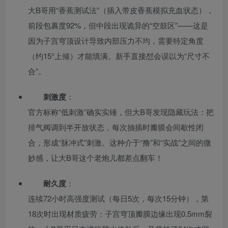
大B哥用“香蕉测试法”（插入带皮香蕉模拟充血状态），
前段包裹度92%，但中段出现诡异的“空鼓区”——这是
因为子宫穹顶设计导致内部压力不均，需要特定角度
（约15°上倾）才能填满。新手直接怼会误以为“尺寸不
合”。
刺激度
：
官方标称“低刺激”确实实锤，但大B哥发现隐藏玩法：把
排气阀调到半开放状态，每次抽插时瓣膜会间歇性闭
合，形成“脉冲式”刺激。这种介于“撸”和“实战”之间的微
妙感，让大B哥这个老炮儿都差点翻车！
耐久度
：
连续72小时高强度测试（每日5次，每次15分钟），第
18次时出现材质疲劳：子宫穹顶瓣膜边缘出现0.5mm裂