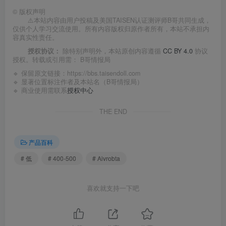
©
版权声明
⚠️本站内容由用户投稿及美国TAISEN认证测评师B哥共同生成，
仅供个人学习交流使用。所有内容版权归原作者所有，本站不承担内
容真实性责任。
授权协议：
除特别声明外，本站原创内容遵循
CC BY 4.0
协议
授权。转载或引用需：
B哥情报局
🔹 保留原文链接：
https://bbs.taisendoll.com
🔹 显著位置标注作者及本站名（B哥情报局）
🔹 商业使用需联系
授权中心
THE END
产品百科
# 低
# 400-500
# Aivrobta
喜欢就支持一下吧