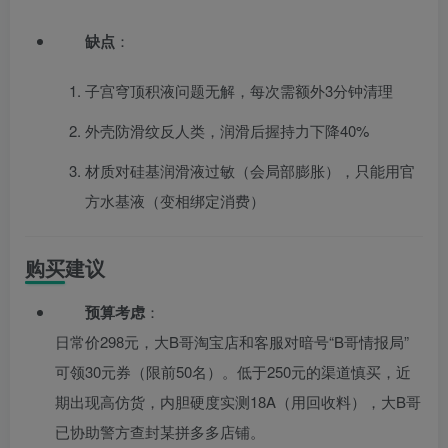
缺点
：
子宫穹顶积液问题无解，每次需额外3分钟清理
外壳防滑纹反人类，润滑后握持力下降40%
材质对硅基润滑液过敏（会局部膨胀），只能用官
方水基液（变相绑定消费）
购买建议
预算考虑
：
日常价298元，大B哥淘宝店和客服对暗号“B哥情报局”
可领30元券（限前50名）。低于250元的渠道慎买，近
期出现高仿货，内胆硬度实测18A（用回收料），大B哥
已协助警方查封某拼多多店铺。