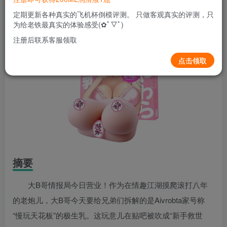
定期更新各种真实的飞机杯倒模评测。 只做客观真实的评测，只
为给老铁最真实的体验感受(✿ﾟ▽ﾟ)
注册后联系客服领取
点击领取
摘要
大B哥情报局今日营业！作为在情趣江湖摸爬滚打八年
的老炮儿，大B哥今天要给兄弟们拆解的是Aivrobta家号称
“慢玩天花板”的极生乳。这玩意儿在贴吧被吹成“新手救世