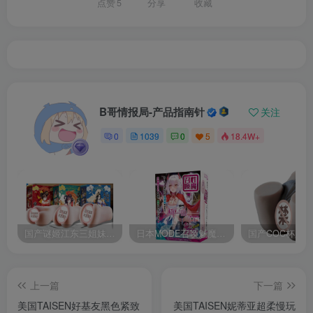
点赞
5
分享
收藏
B哥情报局-产品指南针
关注
0
1039
0
5
18.4W+
国产谜姬江东三姐妹国潮飞机杯低中高刺激度全覆盖飞机杯测评报告
日本MODE召唤魅魔飞机杯高刺激榨汁姬名器倒模自慰器使用体验及测评报告
上一篇
下一篇
美国TAISEN好基友黑色紧致
美国TAISEN妮蒂亚超柔慢玩