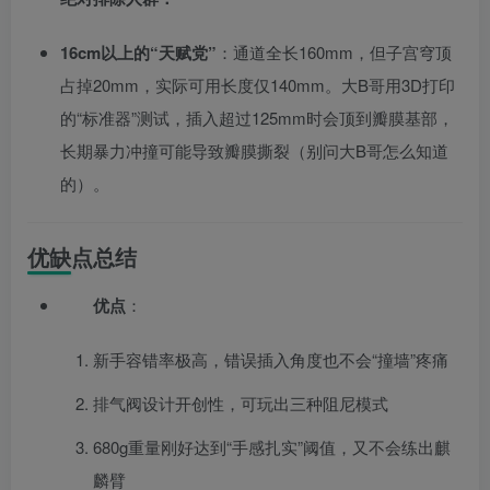
16cm以上的“天赋党”
：通道全长160mm，但子宫穹顶
占掉20mm，实际可用长度仅140mm。大B哥用3D打印
的“标准器”测试，插入超过125mm时会顶到瓣膜基部，
长期暴力冲撞可能导致瓣膜撕裂（别问大B哥怎么知道
的）。
优缺点总结
优点
：
新手容错率极高，错误插入角度也不会“撞墙”疼痛
排气阀设计开创性，可玩出三种阻尼模式
680g重量刚好达到“手感扎实”阈值，又不会练出麒
麟臂