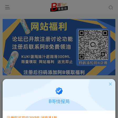
首页
飞机杯大全
产品百科
正文
日本Aivrobta极生乳高仿真慢玩级飞机杯测评报告
B哥情报局
B哥情报局-产品指南针
关注
私信
5个月前发布
注册即可获得200ML润滑液1瓶
0
120
5