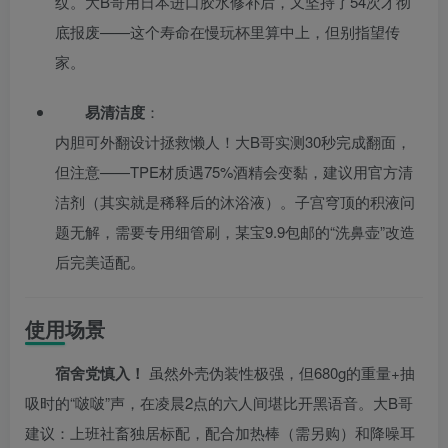
纹。大B哥用日本进口胶水修补后，又坚持了54次才彻
底报废——这个寿命在慢玩杯里算中上，但别指望传
家。
易清洁度
：
内胆可外翻设计拯救懒人！大B哥实测30秒完成翻面，
但注意——TPE材质遇75%酒精会变黏，建议用官方清
洁剂（其实就是稀释后的沐浴液）。子宫穹顶的积液问
题无解，需要专用细管刷，某宝9.9包邮的“洗鼻壶”改造
后完美适配。
使用场景
宿舍党慎入！
虽然外壳伪装性极强，但680g的重量+抽
吸时的“啵啵”声，在凌晨2点的六人间堪比开黑语音。大B哥
建议：上班社畜独居标配，配合加热棒（需另购）和降噪耳