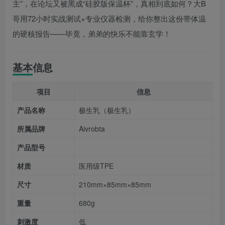
主”，在论坛又被黑成“硅胶版保温杯”，真相到底如何？大B
哥用72小时实战测试+专业仪器检测，给你整出这份带体温
的硬核报告——毕竟，弟弟的快乐不能靠玄学！
基本信息
项目
信息
产品名称
极生乳（极生乳）
所属品牌
Aivrobta
产品型号
材质
医用级TPE
尺寸
210mm×85mm×85mm
重量
680g
刺激度
低