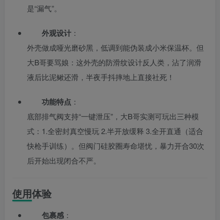
是“漏气”。
外观设计
：
外壳做成哑光磨砂黑，低调到能伪装成小米保温杯。但
大B哥要骂娘：这外壳的防滑纹设计反人类，沾了润滑
液后比泥鳅还滑，半夜手抖摔地上直接社死！
功能特点
：
底部排气阀支持“一键泄压”，大B哥实测可玩出三种模
式：1.全密封真空慢玩 2.半开放缓释 3.全开直通（适合
快枪手训练）。但阀门硅胶圈寿命堪忧，暴力开合30次
后开始出现闭合不严。
使用体验
包裹感
：