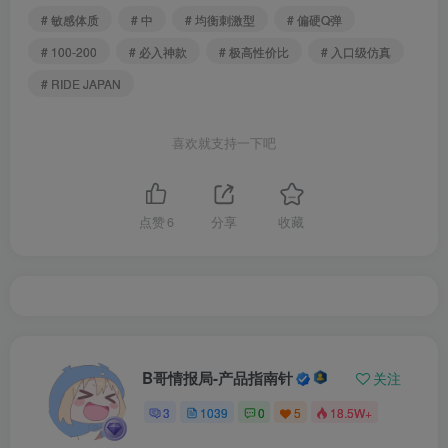
# 敏感体质
# 中
# 均衡刺激型
# 偏硬Q弹
# 100-200
# 必入神款
# 极高性价比
# 入口级仿真
# RIDE JAPAN
喜欢就支持一下吧
点赞
6
分享
收藏
B哥情报局-产品指南针
关注
3
1039
0
5
18.5W+