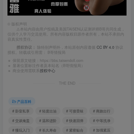
©
版权声明
⚠️本站内容由用户投稿及美国TAISEN认证测评师B哥共同生成，
仅供个人学习交流使用。所有内容版权归原作者所有，本站不承担内
容真实性责任。
授权协议：
除特别声明外，本站原创内容遵循
CC BY 4.0
协议
授权。转载或引用需：
B哥情报局
🔹 保留原文链接：
https://bbs.taisendoll.com
🔹 显著位置标注作者及本站名（B哥情报局）
🔹 商业使用需联系
授权中心
THE END
产品百科
# 卧室私享
# 轻度出油
# 可接受味
# 商旅出行
# 交谈掩盖
# 温和进阶
# 快速回弹
# 中等洗净
# 慢玩入门
# 长久寿命
# 紧密贴合
# 加强紧压