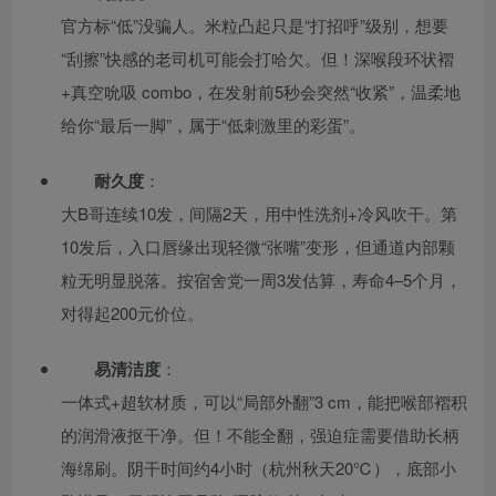
官方标“低”没骗人。米粒凸起只是“打招呼”级别，想要
“刮擦”快感的老司机可能会打哈欠。但！深喉段环状褶
+真空吮吸 combo，在发射前5秒会突然“收紧”，温柔地
给你“最后一脚”，属于“低刺激里的彩蛋”。
耐久度
：
大B哥连续10发，间隔2天，用中性洗剂+冷风吹干。第
10发后，入口唇缘出现轻微“张嘴”变形，但通道内部颗
粒无明显脱落。按宿舍党一周3发估算，寿命4–5个月，
对得起200元价位。
易清洁度
：
一体式+超软材质，可以“局部外翻”3 cm，能把喉部褶积
的润滑液抠干净。但！不能全翻，强迫症需要借助长柄
海绵刷。阴干时间约4小时（杭州秋天20℃），底部小