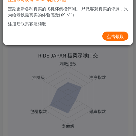
0
77
6
定期更新各种真实的飞机杯倒模评测。 只做客观真实的评测，只
为给老铁最真实的体验感受(✿ﾟ▽ﾟ)
注册后联系客服领取
点击领取
RIDE JAPAN 极柔深喉口交