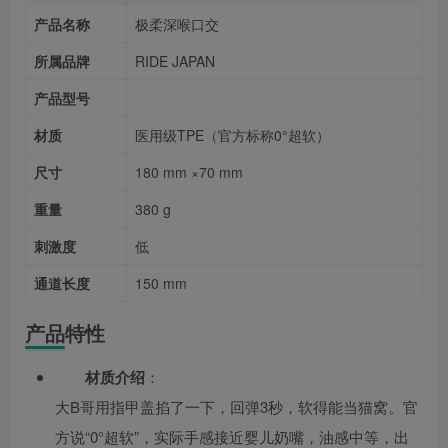
产品名称
极柔深喉口交
所属品牌
RIDE JAPAN
产品型号
材质
医用级TPE（官方标称0°超软）
尺寸
180 mm ×70 mm
重量
380 g
刺激度
低
通道长度
150 mm
产品特性
材质介绍
：
大B哥用指甲盖掐了一下，回弹3秒，软得能当猫窝。官
方说“0°超软”，实际手感接近婴儿奶嘴，油感中等，出