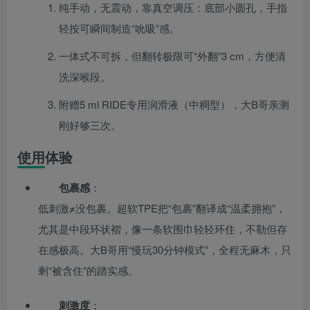
纯手动，无震动，靠真空调压：底部小圆孔，手指
轻按可瞬间制造“吮吸”感。
一体式不可拆，但翻转极限可“外翻”3 cm，方便清
洗深喉段。
附赠5 ml RIDE专用润滑液（中稠型），大B哥亲测
刚好够三次。
使用体验
包裹感
：
低刺激≠没包裹。超软TPE把“包裹”翻译成“温柔拥抱”，
尤其是中段环状褶，像一条软围巾轻轻环住，不勒但存
在感极高。大B哥用“慢玩30分钟模式”，全程无麻木，只
剩“被含住”的踏实感。
刺激度
：