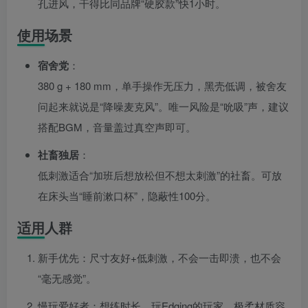
孔进风，干得比同品牌“硬胶款”快1小时。
使用场景
宿舍党
：
380 g + 180 mm，单手操作无压力，黑壳低调，被舍友
问起来就说是“降噪麦克风”。唯一风险是“吮吸”声，建议
搭配BGM，音量盖过真空声即可。
社畜独居
：
低刺激适合“加班后想放松但不想太刺激”的社畜。可放
在床头当“睡前漱口杯”，隐蔽性100分。
适用人群
新手优先：尺寸友好+低刺激，不会一击即溃，也不会
“毫无感觉”。
慢玩爱好者：想练时长、玩Edging的玩家，极柔材质容