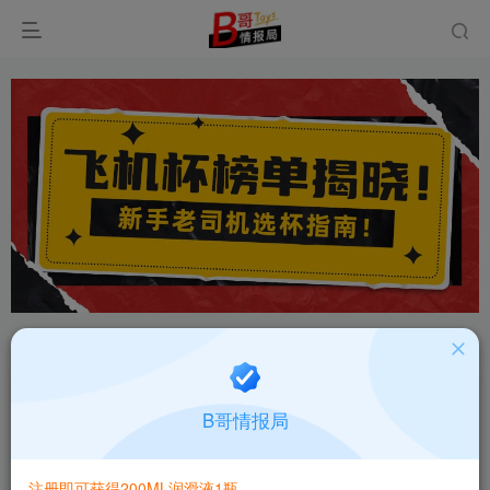
首页
飞机杯大全
产品百科
正文
日本RIDE JAPAN极柔深喉口交低刺激飞机杯深度
B哥情报局
评测报告
B哥情报局-产品指南针
关注
私信
注册即可获得200ML润滑液1瓶
2个月前更新