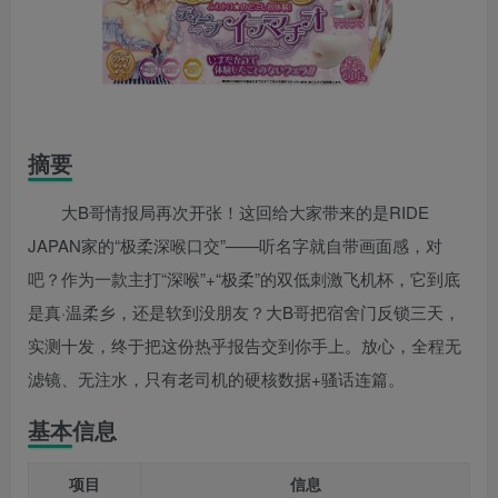
摘要
大B哥情报局再次开张！这回给大家带来的是RIDE
JAPAN家的“极柔深喉口交”——听名字就自带画面感，对
吧？作为一款主打“深喉”+“极柔”的双低刺激飞机杯，它到底
是真·温柔乡，还是软到没朋友？大B哥把宿舍门反锁三天，
实测十发，终于把这份热乎报告交到你手上。放心，全程无
滤镜、无注水，只有老司机的硬核数据+骚话连篇。
基本信息
项目
信息