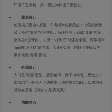
厂撒了玉米粉，第一眼以为掉进了面粉缸。
通道设计
：
前段模拟舌尖+上颚，布满细米粒状凸起；中段突然收
紧，模仿“喉咙”的环状肌；后段拓宽，做成“食道”腔室，
整体呈S型弯曲，方便“一杆到底”时还有余量。深喉段30
mm的“环状褶”是灵魂，大B哥实测，刚好卡在冠状沟，
带来轻微“吞咽”反馈。
外观设计
：
入口是“张嘴”造型，唇形偏薄，涂了淡粉色，视觉上非
常“口交”。外壳无卡通图案，纯黑磨砂ABS，低调到可
以放在宿舍书架当“小型麦克风”。
功能特点
：