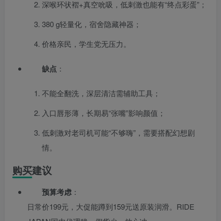
深喉环状褶+真空吮吸，低刺激也能有“终点彩蛋”；
380 g轻量化，宿舍隐藏神器；
价格亲民，学生党无压力。
缺点
：
不能全翻洗，深层清洁需辅助工具；
入口唇形薄，长期易“张嘴”影响颜值；
低刺激对老司机可能“不够嗨”，需要搭配幻想剧
情。
购买建议
预算考虑
：
日常价199元，大促能蹲到159元送原装润滑。RIDE