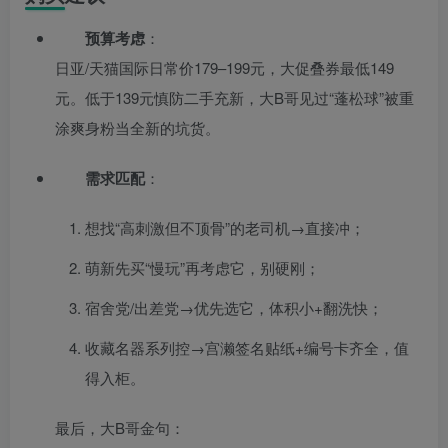
预算考虑
：
日亚/天猫国际日常价179–199元，大促叠券最低149
元。低于139元慎防二手充新，大B哥见过“蓬松球”被重
涂爽身粉当全新的坑货。
需求匹配
：
想找“高刺激但不顶骨”的老司机→直接冲；
萌新先买“慢玩”再考虑它，别硬刚；
宿舍党/出差党→优先选它，体积小+翻洗快；
收藏名器系列控→宫濑签名贴纸+编号卡齐全，值
得入柜。
最后，大B哥金句：