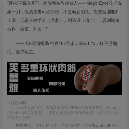
“蓬松球骗你进门，螺旋颗粒教你做人——Magic Eyes这把温
柔一刀，砍的是老司机的腰，不是萌新的头。想被宫濑老师
上课，记得带够学分（润滑），别逃课（清洁），否则期末
挂科（发霉）别哭！”
——大B哥情报局·宿舍108号床，深夜1:15，杯子已翻
洗，测评收工。
©
版权声明
⚠️本站内容由用户投稿及美国TAISEN认证测评师B哥共同生成，
仅供个人学习交流使用。所有内容版权归原作者所有，本站不承担内
容真实性责任。
授权协议：
除特别声明外，本站原创内容遵循
CC BY 4.0
协议