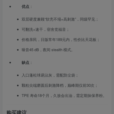
优点
：
双层硬度兼顾“软壳不塌+高刺激”，同级罕见；
可翻洗+速干，宿舍党福音；
价格亲民，日版常年189元内，性价比天花板；
噪音45 dB，夜间 stealth 模式。
缺点
：
入口蓬松球易沾灰，需配防尘袋；
颗粒尖端磨圆后刺激降档，巅峰期仅前30次；
TPE 寿命18个月，久放会出油，需定期抹保养粉。
购买建议