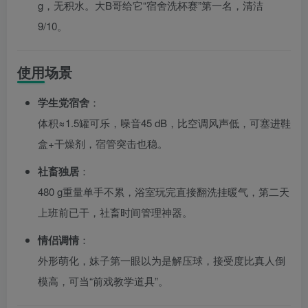
g，无积水。大B哥给它“宿舍洗杯赛”第一名，清洁
9/10。
使用场景
学生党宿舍
：
体积≈1.5罐可乐，噪音45 dB，比空调风声低，可塞进鞋
盒+干燥剂，宿管突击也稳。
社畜独居
：
480 g重量单手不累，浴室玩完直接翻洗挂暖气，第二天
上班前已干，社畜时间管理神器。
情侣调情
：
外形萌化，妹子第一眼以为是解压球，接受度比真人倒
模高，可当“前戏教学道具”。