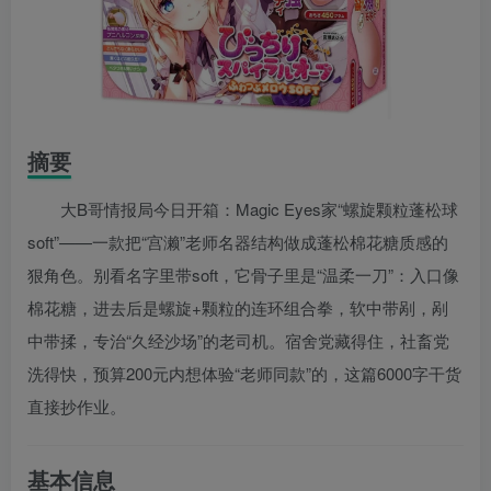
摘要
大B哥情报局今日开箱：Magic Eyes家“螺旋颗粒蓬松球
soft”——一款把“宫濑”老师名器结构做成蓬松棉花糖质感的
狠角色。别看名字里带soft，它骨子里是“温柔一刀”：入口像
棉花糖，进去后是螺旋+颗粒的连环组合拳，软中带剐，剐
中带揉，专治“久经沙场”的老司机。宿舍党藏得住，社畜党
洗得快，预算200元内想体验“老师同款”的，这篇6000字干货
直接抄作业。
基本信息