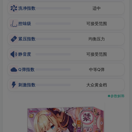
洗净指数
适中
控味级
可接受范围
紧压指数
均衡压力
静音度
可接受范围
Q弹指数
中等Q弹
刺激指数
大众黄金档
✱参数解释