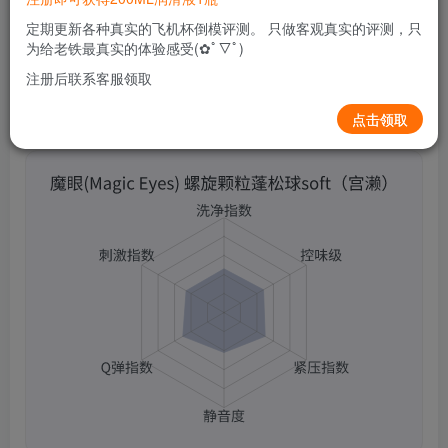
0
266
15
定期更新各种真实的飞机杯倒模评测。 只做客观真实的评测，只
为给老铁最真实的体验感受(✿ﾟ▽ﾟ)
注册后联系客服领取
点击领取
魔眼(Magic Eyes) 螺旋颗粒蓬松球soft（宫濑）