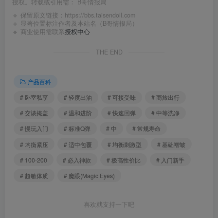
授权。转载或引用需：
B哥情报局
🔹 保留原文链接：
https://bbs.taisendoll.com
🔹 显著位置标注作者及本站名（B哥情报局）
🔹 商业使用需联系
授权中心
THE END
产品百科
# 卧室私享
# 轻度出油
# 可接受味
# 商旅出行
# 交谈掩盖
# 温和进阶
# 快速回弹
# 中等洗净
# 慢玩入门
# 标准Q弹
# 中
# 常规寿命
# 均衡紧压
# 适中包覆
# 均衡刺激型
# 基础褶皱
# 100-200
# 必入神款
# 极高性价比
# 入门新手
# 超敏体质
# 魔眼(Magic Eyes)
喜欢就支持一下吧