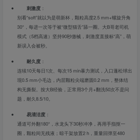
刺激度
：
别看“soft”就以为是萌新杯，颗粒高度2.5 mm+螺旋升角
30°，每进一次等于被“微型猫舌”舔一圈。大B哥老司机
模式（5档高速）坚持90秒缴械，刺激度直接标“高”，萌
新误入会被秒。
耐久度
：
连续10天每日1次、每次15 min暴力测试，入口蓬松球出
现0.5 mm小毛边，内层颗粒尖端磨圆0.2 mm，整体结
构无撕裂。按大B经验，正常用3个月+翻洗50次不是问
题，耐久8.5/10。
易清洁度
：
通道可外翻180°，水龙头下30秒冲净，再用手指抠一
圈，颗粒间无残液；晾干架放置2 h，重量回弹至480