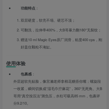
功能特点
：
双层硬度，软壳不塌、硬芯不顶；
可翻洗，拉伸率400%，大B哥暴力翻180°无裂纹；
赠送10 ml Magic Eyes原厂润滑，粘度400 cps，刚
好盖住颗粒不淹缸。
使用体验
包裹感
：
外层超软先贴脸，像宫濑老师拿棉花糖捂你嘴；螺旋段
一收紧，瞬间切换成“湿毛巾拧麻花”，360°无死角。大B
哥用“真空按压法”测负压，水柱可吸高85 mm，包裹评
分9.2/10。