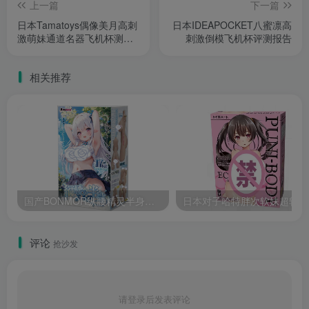
上一篇
下一篇
日本Tamatoys偶像美月高刺
日本IDEAPOCKET八蜜凛高
激萌妹通道名器飞机杯测评
刺激倒模飞机杯评测报告
报告
相关推荐
国产BONMOR纵腰精灵半身电动伸缩功能强大体验佳飞机杯测评报告
日
评论
抢沙发
请登录后发表评论