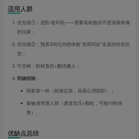
适用人群
优先级①：进阶/老司机——需要高刺激但不想顶骨疼痛
的玩家；
优先级②：预算200元内想体验“老师同款”名器的性价比
党；
可尝鲜：软材质控+翻洗懒人；
明确排除
：
萌新第一杯（刺激过高，容易心理阴影）；
极敏感早泄人群（通道负压+颗粒，可能10秒杀
青）。
优缺点总结