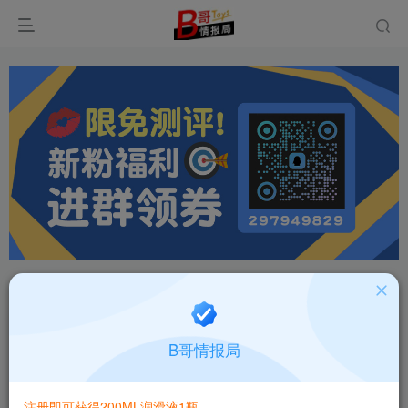
首页
飞机杯大全
产品百科
正文
日本Magic Eyes螺旋颗粒蓬松球soft（宫濑）高
B哥情报局
刺激名器倒模测评报告
B哥情报局-产品指南针
关注
私信
注册即可获得200ML润滑液1瓶
2个月前更新