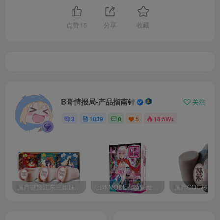
点赞
15
分享
收藏
B哥情报局-产品指南针
关注
3
1039
0
5
18.5W+
国产谜姬江东三姐妹国潮飞机杯低中高刺激度全覆盖飞机杯测评报告
日本MODE召唤魅魔飞机杯高刺激榨汁姬名器倒模自慰器使用体验及测评报告