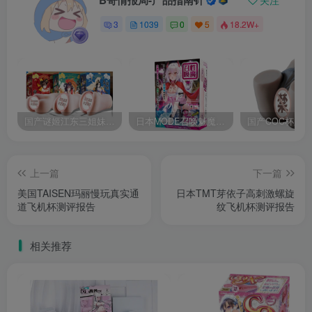
B哥情报局-产品指南针
关注
3
1039
0
5
18.2W+
国产谜姬江东三姐妹国潮飞机杯低中高刺激度全覆盖飞机杯测评报告
日本MODE召唤魅魔飞机杯高刺激榨汁姬名器倒模自慰器使用体验及测评报告
上一篇
下一篇
美国TAISEN玛丽慢玩真实通
日本TMT芽依子高刺激螺旋
道飞机杯测评报告
纹飞机杯测评报告
相关推荐