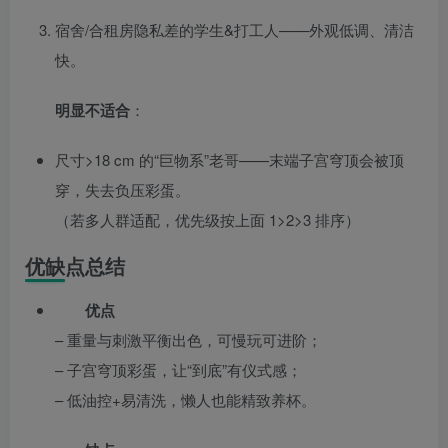
宿舍/合租房隐私差的学生&打工人——外观低调、清洁
快。
明显不适合
：
尺寸>18 cm 的“巨物系”老哥——末端子宫穹顶会被顶
穿，失去负压彩蛋。
（若多人群适配，优先级按上面 1>2>3 排序）
优缺点总结
优点
– 重量与刺激平衡出色，可慢玩可进阶；
– 子宫穹顶彩蛋，让“到底”有仪式感；
– 低油控+易清洗，懒人也能精致养杯。