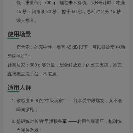
低；重量低于 700 g，翻过来不费劲。大B哥计时：冲洗
45 秒 + 消毒液 30 秒 + 擦干 60 秒，总耗时 2 分 15 秒，
懒人福音。
使用场景
宿舍党：外壳中性、噪音 45 dB 以下，可以躲被窝“电动
牙刷掩护”；
社畜居家：680 g 够分量，配合解放双手的桌夹支架，冲完
直接抱去洗手盆，不尴尬。
适用人群
敏感度 6–8 的“中级玩家”——能享受中段螺旋，又不会
瞬间缴枪；
想锻炼时长的“早泄预备军”——利用气囊调压，把训练
当闯关游戏；