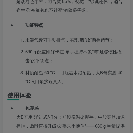
是淡粉色小唇，闭合度 85%，视觉上“欲说还休”，适合
宿舍党“被抓包也不社死”的隐藏需求。
功能特点
末端气囊可手动排气，实现“吸/放”两档调节；
680 g 配重刚好卡在“单手握持不累”与“足够惯性撞
击”的平衡点；
材质耐温 60 ℃，可玩温水浴预热，大B哥实测 40
℃入口最接近真人。
使用体验
包裹感
大B哥用“渐进式”打分：前段像温柔握手，中段突然加深
拥抱，后段直接升级成“整只手拽住”——680 g 重量提供