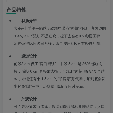
产品特性
材质介绍
大B哥上手第一触感：软糯中带点“肉垫”回弹，官方说的
“Baby-Skin配方”不是瞎吹，捏下去会有0.5 秒慢回弹，
油控做得比同级日系好，纸巾按压3 秒只有轻微油圈。
通道设计
前段3 cm 做了“宫口褶皱”，中段 5 cm 是 360° 螺旋肉
棱，后段 6 cm 直接放大招：不规则“肉芽+吸盘”复合结
构，末端还有个 1.5 cm 的“子宫穹顶”气囊，顶到底会发
出轻微“啵”一声，治愈感+羞耻度同时拉满。
外观设计
外壳走极简灰白路线，低调到能跟鼠标并排站岗；入口