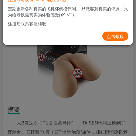
关注
私信
5个月前发布
定期更新各种真实的飞机杯倒模评测。 只做客观真实的评测，只
0
47
9
为给老铁最真实的体验感受(✿ﾟ▽ﾟ)
注册后联系客服领取
点击领取
摘要
大B哥这次把“宿舍启蒙导师”——TAISEN玛利亚请到了
评测台。它打着“仿真子宫”“慢玩治愈”旗号，却在悄悄撩拨老