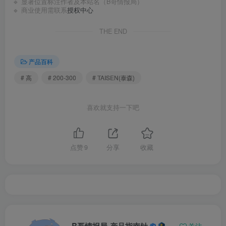
🔹 显著位置标注作者及本站名（B哥情报局）
🔹 商业使用需联系
授权中心
THE END
产品百科
# 高
# 200-300
# TAISEN(泰森)
喜欢就支持一下吧
点赞
9
分享
收藏