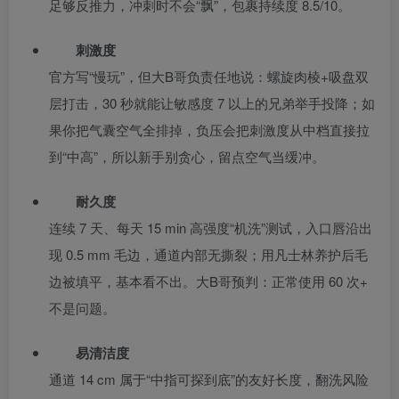
足够反推力，冲刺时不会“飘”，包裹持续度 8.5/10。
刺激度
官方写“慢玩”，但大B哥负责任地说：螺旋肉棱+吸盘双
层打击，30 秒就能让敏感度 7 以上的兄弟举手投降；如
果你把气囊空气全排掉，负压会把刺激度从中档直接拉
到“中高”，所以新手别贪心，留点空气当缓冲。
耐久度
连续 7 天、每天 15 min 高强度“机洗”测试，入口唇沿出
现 0.5 mm 毛边，通道内部无撕裂；用凡士林养护后毛
边被填平，基本看不出。大B哥预判：正常使用 60 次+
不是问题。
易清洁度
通道 14 cm 属于“中指可探到底”的友好长度，翻洗风险