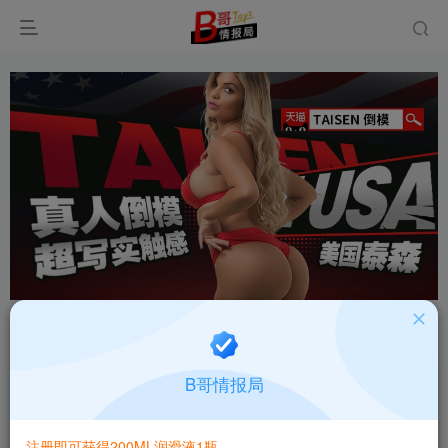
首页
飞机杯大全
产品百科
正文
美国TAISEN玛利亚仿真子宫慢玩神器飞机杯评测
B哥情报局
报告
B哥情报局-产品指南针
注册即可获得200ML润滑液1瓶