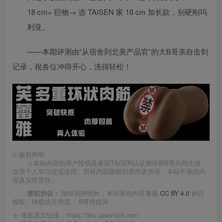
18 cm+ 巨物→ 选 TAISEN 家 18 cm 加长款，别硬刚玛
利亚。
——本期评测由“从宿舍到北美产品官”的大B哥亲自击剑
记录，祝各位冲得开心，洗得轻松！
©
版权声明
⚠️本站内容由用户投稿及美国TAISEN认证测评师B哥共同生成，
仅供个人学习交流使用。所有内容版权归原作者所有，本站不承担内
容真实性责任。
授权协议：
除特别声明外，本站原创内容遵循
CC BY 4.0
协议
授权。转载或引用需：
B哥情报局
🔹 保留原文链接：
https://bbs.taisendoll.com