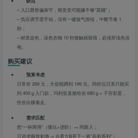
缺点
– 入口唇形偏保守，视觉党可能嫌不够“震撼”；
– 负压调节需手动，没有一键放气按钮，中断节奏 1
秒；
– 材质染色，深色衣物 10 秒接触就留痕，必须穿浅色浴
袍。
购买建议
预算考虑
日常价 269 元，大促能蹲到 199 元。同价位日系只能买
到 400 g 入门款，玛利亚直接给你 680 g + 子宫彩蛋，
性价比横着走。
需求匹配
想“一杯两用”（慢玩+进阶）→ 闭眼入；
只追求极致刺激→ 去看大B哥下一篇“高刺系列”；