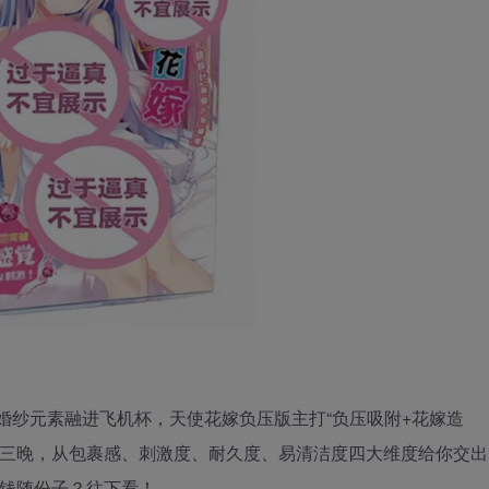
把婚纱元素融进飞机杯，天使花嫁负压版主打“负压吸附+花嫁造
亲测三晚，从包裹感、刺激度、耐久度、易清洁度四大维度给你交出
房钱随份子？往下看！