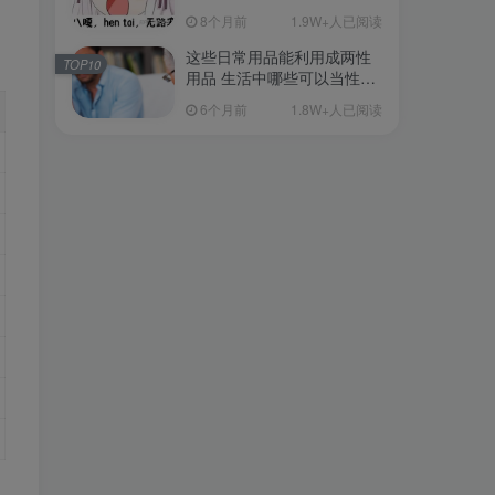
从超软到刺激的飞机杯品牌
8个月前
1.9W+人已阅读
清单（11月更）
这些日常用品能利用成两性
TOP10
用品 生活中哪些可以当性用
品的
6个月前
1.8W+人已阅读