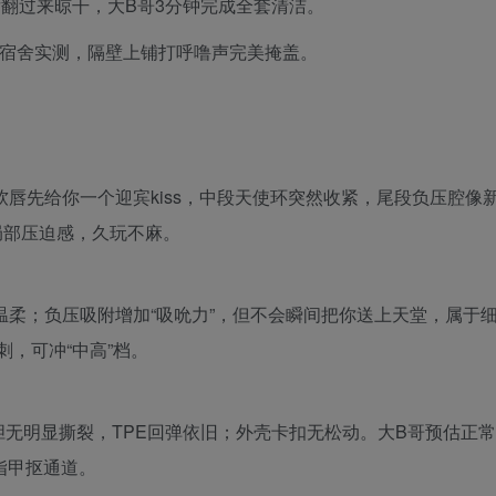
翻过来晾干，大B哥3分钟完成全套清洁。
夜在宿舍实测，隔壁上铺打呼噜声完美掩盖。
软唇先给你一个迎宾kiss，中段天使环突然收紧，尾段负压腔像
局部压迫感，久玩不麻。
温柔；负压吸附增加“吸吮力”，但不会瞬间把你送上天堂，属于
，可冲“中高”档。
胆无明显撕裂，TPE回弹依旧；外壳卡扣无松动。大B哥预估正常
指甲抠通道。