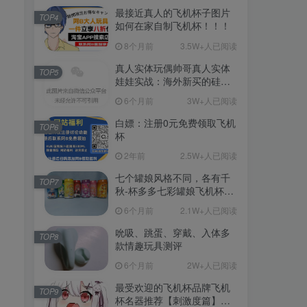
最接近真人的飞机杯子图片
TOP4
如何在家自制飞机杯！！！
8个月前
3.5W+人已阅读
真人实体玩偶帅哥真人实体
TOP5
娃娃实战：海外新买的硅胶
娃娃开箱
6个月前
3W+人已阅读
白嫖：注册0元免费领取飞机
TOP6
杯
2年前
2.5W+人已阅读
七个罐娘风格不同，各有千
TOP7
秋-杯多多七彩罐娘飞机杯测
评
6个月前
2.1W+人已阅读
吮吸、跳蛋、穿戴、入体多
TOP8
款情趣玩具测评
6个月前
2W+人已阅读
最受欢迎的飞机杯品牌飞机
TOP9
杯名器推荐【刺激度篇】：