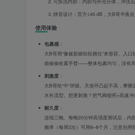
可拆洗内胆：内胆与外壳分体，冲洗后
静音设计：官方≤45 dB，大B哥半
使用体验
包裹感
：
大B哥用“像被新娘轻轻拥住”来形容。入口
娘偷偷收紧手臂——整体包裹均匀，没有
刺激度
：
大B哥给“中”评级。天使环凸起不高，摩擦
水长流型。想更刺激？把气阀锁死+高速冲刺
耐久度
：
连续三晚、每晚20分钟高强度测试后，内
频率（每周3次）可用6–8个月，注意别用