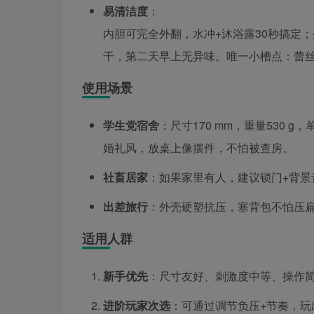
易清洁度
：
内胆可完全外翻，水冲+沐浴露30秒搞定
干，第二天早上无异味。唯一小槽点：蕾
使用场景
学生党宿舍
：尺寸170 mm，重量530 
婚礼风，放桌上像摆件，不怕被查房。
社畜居家
：如果家里有人，建议锁门+背景
出差旅行
：外壳硬塑抗压，塞背包不怕压
适用人群
新手优先
：尺寸友好、刺激度中等、操作简
进阶玩家次选
：可通过调节负压+节奏，玩