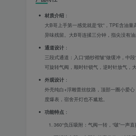
材质介绍
：
大B哥上手第一感觉就是“软”，TPE含
异味残留。大B哥连揉三分钟，指尖没有油
通道设计
：
三段式通道：入口“婚纱褶皱”做缓冲，中段
可旋转气阀，顺时针锁气，逆时针放气，大
外观设计
：
外壳纯白+浮雕蕾丝纹路，顶部一圈小爱心
度爆表，宿舍开灯也不尴尬。
功能特点
：
360°负压吸附：气阀一转，“啵”一声