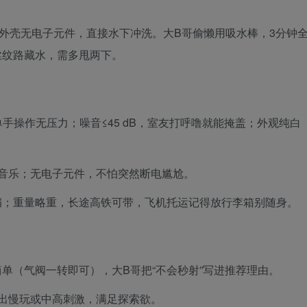
；外壳无电子元件，直接水下冲洗。大B哥偷懒用吸水棒，3分钟
丝纹路藏水，需多甩两下。
g，单手操作无压力；噪音≤45 dB，室友打呼噜就能掩盖；外观纯白
音乐；无电子元件，不怕突然断电尴尬。
扁；重量略重，长途高铁可带，飞机托运记得放行李箱别随身。
单（气阀一转即可），大B哥把“不会秒射”写进推荐理由。
出慢玩或中高刺激，满足探索欲。