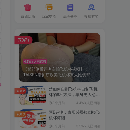
白嫖活动
玩家交流
品牌分类
投稿有奖
TOP1
4.6W+人已阅读
【臀部倒模评测实拍飞机杯视频】：
TAISEN泰贝莎欧美飞机杯真人比例臀...
释
然如何自制飞机杯自制飞机
TOP2
杯的8种方法，单身男人必
备！
8个月前
4.4W+人已阅读
阿B评测：泰贝莎臀模倒模飞
TOP3
机杯评测
8个月前
3.5W+人已阅读