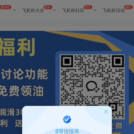
名器倒模
百科
交流
抽奖
飞机杯大全
飞机杯社区
飞机杯活动
B哥情报局