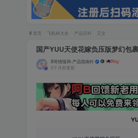
首页
飞机杯大全
产品百科
正文
国产YUU天使花嫁负压版梦幻包
B哥情报局-产品指南针
2个月前更新
Y