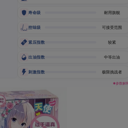
寿命级
耐用旗舰
控味级
可接受范围
紧压指数
较紧
出油指数
中等出油
刺激指数
极限挑战者
✱参数解