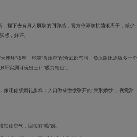
油量高，捏下去有真人肌肤的回弹感，官方称添加抗菌银离子，减少
腻感，好评。
“天使环”收窄，尾端“负压腔”配合底部气阀。负压版比原版多一
B哥实测可玩出三种“吸力档位”。
，像迷你版婚礼蛋糕；入口做成微微张开的“唇形婚纱”，视觉甜
直接锁住空气，回拉有“嘬”感。