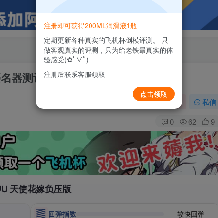
注册即可获得200ML润滑液1瓶
定期更新各种真实的飞机杯倒模评测。 只
做客观真实的评测，只为给老铁最真实的体
验感受(✿ﾟ▽ﾟ)
注册后联系客服领取
裹名器测评报告
点击领取
关注
私信
0
62
9
UU 天使花嫁负压版
回弹指数
较快回弹