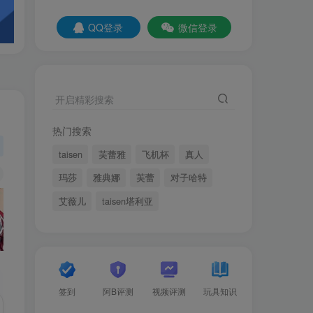
QQ登录
微信登录
开启精彩搜索
热门搜索
taisen
芙蕾雅
飞机杯
真人
玛莎
雅典娜
芙蕾
对子哈特
艾薇儿
taisen塔利亚
签到
阿B评测
视频评测
玩具知识