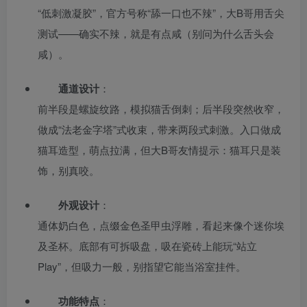
“低刺激凝胶”，官方号称“舔一口也不辣”，大B哥用舌尖
测试——确实不辣，就是有点咸（别问为什么舌头会
咸）。
通道设计
：
前半段是螺旋纹路，模拟猫舌倒刺；后半段突然收窄，
做成“法老金字塔”式收束，带来两段式刺激。入口做成
猫耳造型，萌点拉满，但大B哥友情提示：猫耳只是装
饰，别真咬。
外观设计
：
通体奶白色，点缀金色圣甲虫浮雕，看起来像个迷你埃
及圣杯。底部有可拆吸盘，吸在瓷砖上能玩“站立
Play”，但吸力一般，别指望它能当浴室挂件。
功能特点
：