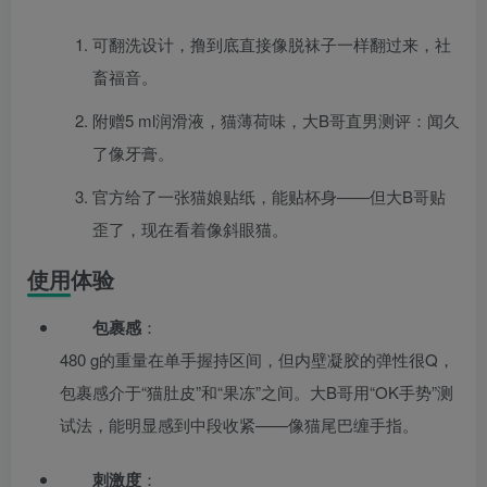
可翻洗设计，撸到底直接像脱袜子一样翻过来，社
畜福音。
附赠5 ml润滑液，猫薄荷味，大B哥直男测评：闻久
了像牙膏。
官方给了一张猫娘贴纸，能贴杯身——但大B哥贴
歪了，现在看着像斜眼猫。
使用体验
包裹感
：
480 g的重量在单手握持区间，但内壁凝胶的弹性很Q，
包裹感介于“猫肚皮”和“果冻”之间。大B哥用“OK手势”测
试法，能明显感到中段收紧——像猫尾巴缠手指。
刺激度
：