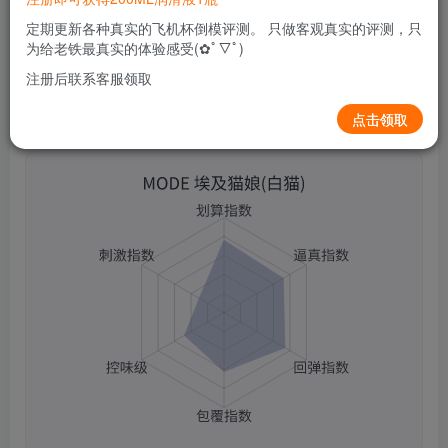
0
126
6
定期更新各种真实的飞机杯倒模评测。 只做客观真实的评测，只
为给老铁最真实的体验感受(✿ﾟ▽ﾟ)
注册后联系客服领取
点击领取
MODE 埃及猫娘(白猫)