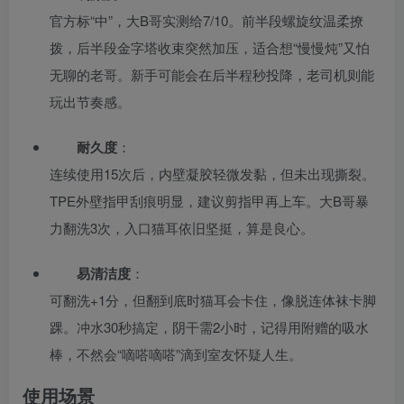
官方标“中”，大B哥实测给7/10。前半段螺旋纹温柔撩
拨，后半段金字塔收束突然加压，适合想“慢慢炖”又怕
无聊的老哥。新手可能会在后半程秒投降，老司机则能
玩出节奏感。
耐久度
：
连续使用15次后，内壁凝胶轻微发黏，但未出现撕裂。
TPE外壁指甲刮痕明显，建议剪指甲再上车。大B哥暴
力翻洗3次，入口猫耳依旧坚挺，算是良心。
易清洁度
：
可翻洗+1分，但翻到底时猫耳会卡住，像脱连体袜卡脚
踝。冲水30秒搞定，阴干需2小时，记得用附赠的吸水
棒，不然会“嘀嗒嘀嗒”滴到室友怀疑人生。
使用场景