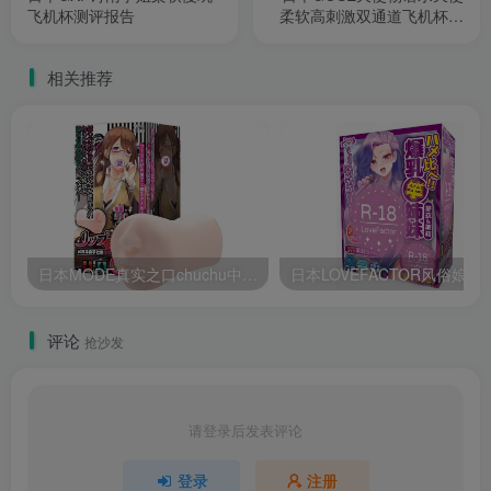
飞机杯测评报告
柔软高刺激双通道飞机杯测
评报告
相关推荐
日本MODE真实之口chuchu中刺激飞机杯测评报告
日本LOVEFACTOR风俗娘—茉莉
评论
抢沙发
请登录后发表评论
登录
注册