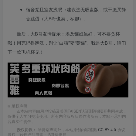
宿舍党且室友浅眠→建议选无吸盘版，或干脆买静
音跳蛋（大B哥也卖，私聊）。
最后，大B哥友情提示：埃及猫娘虽好，可不要贪杯
哦！用完记得翻洗，别让“白猫”变“黄猫”。我是大B哥，咱们
下一款飞机杯见！
©
版权声明
⚠️本站内容由用户投稿及美国TAISEN认证测评师B哥共同生成，
仅供个人学习交流使用。所有内容版权归原作者所有，本站不承担内
容真实性责任。
授权协议：
除特别声明外，本站原创内容遵循
CC BY 4.0
协议
授权。转载或引用需：
B哥情报局