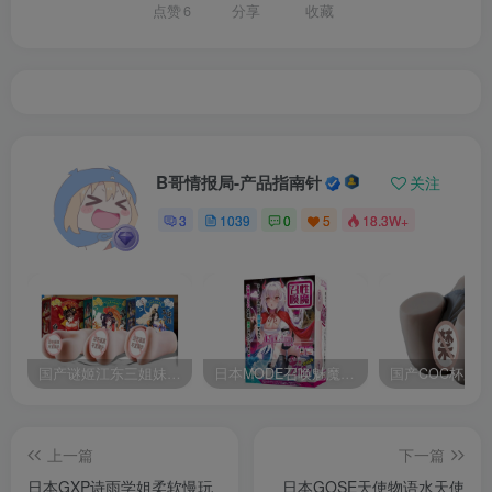
点赞
6
分享
收藏
B哥情报局-产品指南针
关注
3
1039
0
5
18.3W+
国产谜姬江东三姐妹国潮飞机杯低中高刺激度全覆盖飞机杯测评报告
日本MODE召唤魅魔飞机杯高刺激榨汁姬名器倒模自慰器使用体验及测评报告
上一篇
下一篇
日本GXP诗雨学姐柔软慢玩
日本GOSE天使物语水天使