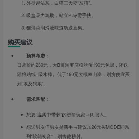
外壁易沾灰，白猫三天变“灰猫”。
吸盘吸力鸡肋，站立Play需手扶。
猫薄荷润滑液味道劝退直男。
购买建议
预算考虑
：
日常价约239元，大B哥淘宝店粉丝价199元包邮，还送
猫娘贴纸+吸水棒。低于180元大概率山寨，别贪便宜买
到“埃及狗娘”。
需求匹配
：
想要“温柔中带刺”的进阶玩家→闭眼入。
想送男友但男友是新手→建议加20元买MODE同系
列“软萌初音”，别害他秒射。