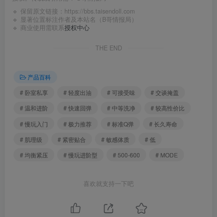
🔹 保留原文链接：
https://bbs.taisendoll.com
🔹 显著位置标注作者及本站名（B哥情报局）
🔹 商业使用需联系
授权中心
THE END
产品百科
# 卧室私享
# 轻度出油
# 可接受味
# 交谈掩盖
# 温和进阶
# 快速回弹
# 中等洗净
# 较高性价比
# 慢玩入门
# 极力推荐
# 标准Q弹
# 长久寿命
# 肌理级
# 紧密贴合
# 敏感体质
# 低
# 均衡紧压
# 慢玩进阶型
# 500-600
# MODE
喜欢就支持一下吧