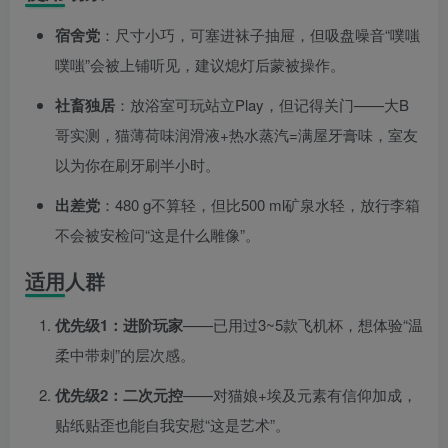
宿舍党
：尺寸小巧，可塞进袜子抽屉，但吸盘噪音“噗嗤
噗嗤”会被上铺听见，建议熄灯后蒙被操作。
社畜独居
：放浴室可玩站立Play，但记得关门——大B
哥实测，猫薄荷味润滑液+热水蒸汽=满屋牙膏味，室友
以为你在刷牙刷半小时。
出差党
：480 g不算轻，但比500 ml矿泉水轻，放行李箱
不会被安检问“这是什么雕像”。
适用人群
优先级1：进阶玩家
——已用过3~5款飞机杯，想体验“温
柔中带刺”的层次感。
优先级2：二次元控
——对猫娘+埃及元素有信仰加成，
贴纸贴歪也能自我安慰“这是艺术”。