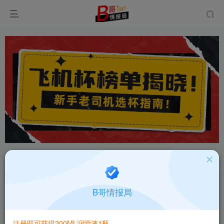
首页
飞机杯大全
产品百科
正文
日本MODE埃及猫娘(白猫)柔软亲肤飞机杯测评报
B哥情报局
告
B哥情报局-产品指南针
关注
私信
注册即可获得200ML润滑液1瓶
2个月前更新