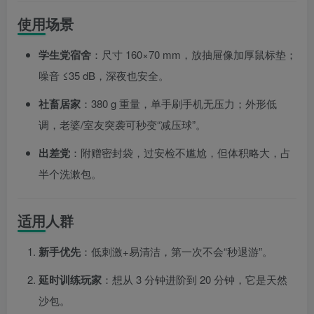
使用场景
学生党宿舍
：尺寸 160×70 mm，放抽屉像加厚鼠标垫；
噪音 ≤35 dB，深夜也安全。
社畜居家
：380 g 重量，单手刷手机无压力；外形低
调，老婆/室友突袭可秒变“减压球”。
出差党
：附赠密封袋，过安检不尴尬，但体积略大，占
半个洗漱包。
适用人群
新手优先
：低刺激+易清洁，第一次不会“秒退游”。
延时训练玩家
：想从 3 分钟进阶到 20 分钟，它是天然
沙包。