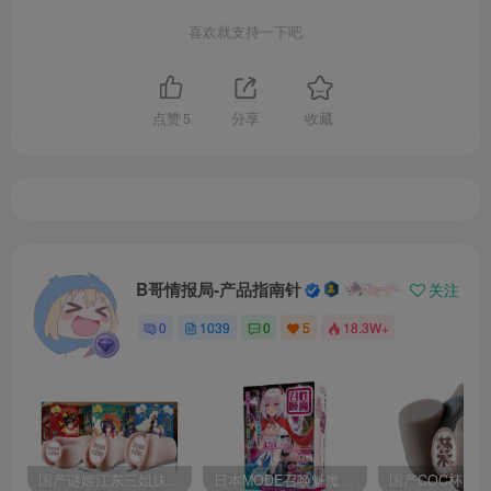
喜欢就支持一下吧
点赞
5
分享
收藏
B哥情报局-产品指南针
关注
0
1039
0
5
18.3W+
国产谜姬江东三姐妹国潮飞机杯低中高刺激度全覆盖飞机杯测评报告
日本MODE召唤魅魔飞机杯高刺激榨汁姬名器倒模自慰器使用体验及测评报告