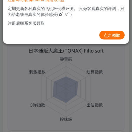
0
84
5
定期更新各种真实的飞机杯倒模评测。 只做客观真实的评测，只
为给老铁最真实的体验感受(✿ﾟ▽ﾟ)
注册后联系客服领取
日本通贩大魔王(TOMAX) Fillo soft
点击领取