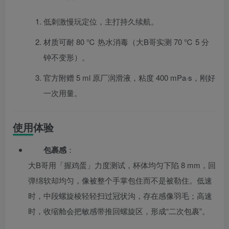
低刺激慢玩定位，主打持久续航。
材质可耐 80 ℃ 热水消毒（大B哥实测 70 ℃ 5 分
钟不变形）。
官方附赠 5 ml 原厂润滑液，粘度 400 mPa·s，刚好
一次用量。
使用体验
包裹感
：
大B哥用「握鸡蛋」力度测试，杯体均匀下陷 8 mm，回
弹绵软却均匀，像被整个手掌包住而不是被勒住。低速
时，中段螺旋棱轻轻扫过冠状沟，存在感像羽毛；高速
时，收缩舱会把敏感带推回螺旋区，形成“二次包裹”。