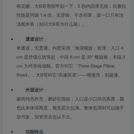
棉花糖。大B哥用指甲划一下，5 秒内回弹无痕，抗撕拉
性能是同级 1.4 倍。无异味、不含邻苯，舔一口只有淡
淡糯米香（别问大B哥为什么舔）。
通道设计
：
单通道，无贯通。内壁采用「海浪螺旋」纹理：入口 4
cm 是舒缓丘状突起，中段 6 cm 是 35° 螺旋棱，末端 3
cm 为环形收缩舱。官方叫它「Three-Stage Pillow
Road」，大B哥叫它“高速匝道”——慢慢滑，别超速。
外观设计
：
极简纯色外壳，磨砂抗指纹；入口是小口径仿真唇，颜
色比本体深两度，视觉层次拉满。整体低调到可以随手
放书架，宿管突击也认不出。
功能特点
：