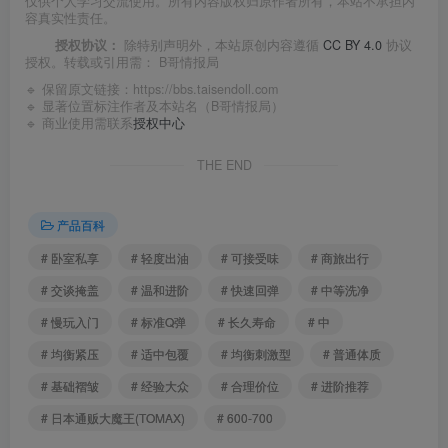
仅供个人学习交流使用。所有内容版权归原作者所有，本站不承担内
容真实性责任。
授权协议：
除特别声明外，本站原创内容遵循
CC BY 4.0
协议
授权。转载或引用需：
B哥情报局
🔹 保留原文链接：
https://bbs.taisendoll.com
🔹 显著位置标注作者及本站名（B哥情报局）
🔹 商业使用需联系
授权中心
THE END
产品百科
# 卧室私享
# 轻度出油
# 可接受味
# 商旅出行
# 交谈掩盖
# 温和进阶
# 快速回弹
# 中等洗净
# 慢玩入门
# 标准Q弹
# 长久寿命
# 中
# 均衡紧压
# 适中包覆
# 均衡刺激型
# 普通体质
# 基础褶皱
# 经验大众
# 合理价位
# 进阶推荐
# 日本通贩大魔王(TOMAX)
# 600-700