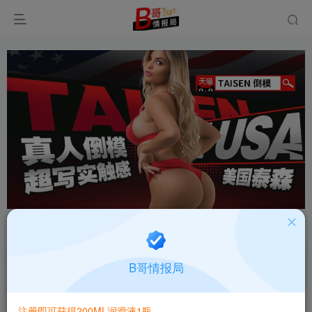
首页
飞机杯大全
产品百科
正文
日本TOMAX Fillo soft低刺激慢玩飞机杯测评报告
B哥情报局
B哥情报局-产品指南针
关注
私信
2个月前更新
注册即可获得200ML润滑液1瓶