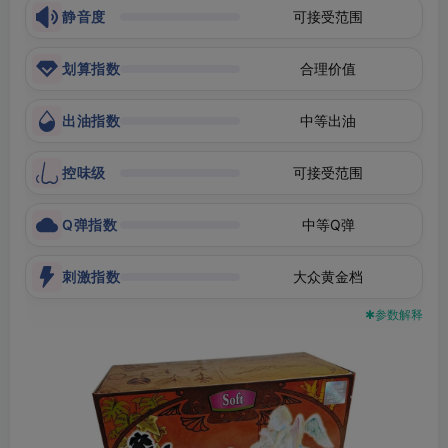
静音度
可接受范围
划算指数
合理价值
出油指数
中等出油
控味级
可接受范围
Q弹指数
中等Q弹
刺激指数
大众黄金档
✱参数解释