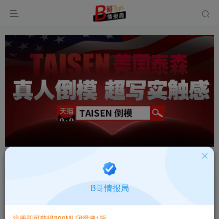
首页
飞机杯大全
产品百科
正文
日本MODE奈奈子的秘密VERYSOFT超柔慢玩名
B哥情报局
器飞机杯测评报告
B哥情报局-产品指南针
注册即可获得200ML润滑液1瓶