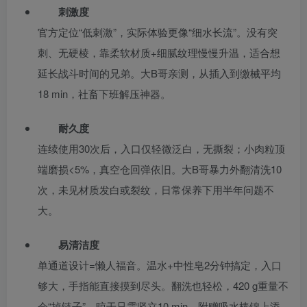
刺激度
官方定位“低刺激”，实际体验更像“细水长流”。没有突
刺、无硬棱，靠柔软材质+细腻纹理慢慢升温，适合想
延长战斗时间的兄弟。大B哥亲测，从插入到缴械平均
18 min，社畜下班解压神器。
耐久度
连续使用30次后，入口仅轻微泛白，无撕裂；小肉粒顶
端磨损<5%，真空仓回弹依旧。大B哥暴力外翻清洗10
次，未见材质发白或裂纹，日常保养下用半年问题不
大。
易清洁度
单通道设计=懒人福音。温水+中性皂2分钟搞定，入口
够大，手指能直接摸到尽头。翻洗也轻松，420 g重量不
会“掉链子”。晾干只需竖立10 min，附赠吸水棒锦上添