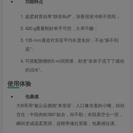
功能特点
超柔材质自带“静音Buff”，深夜宿舍冲刺不扰民；
420 g重量刚好单手可控，久举不酸；
135 mm通道对东亚平均长度友好，不会“探不到
底”；
可搭配附赠的5 ml润滑液，秒变“奈奈子流下了感动
的泪水”。
使用体验
包裹感
大B哥用“被云朵拥抱”来形容：入口像含羞的小嘴，轻轻
含住；中段肉粒360°贴合，却不勒；末段真空仓一捏，
瞬间变成温柔黑洞，连根带魂往里吸，包裹感拉满。