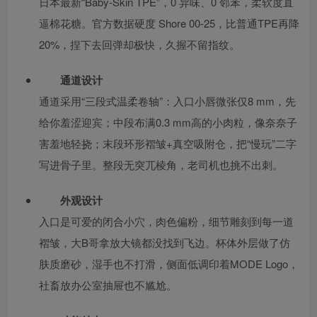
日本最新“Baby-Skin TPE”，0 异味、0 邻苯，柔软度直
逼棉花糖。官方数据硬度 Shore 00-25，比普通TPE再降
20%，捏下去回弹却极快，久握不留指纹。
通道设计
通道采用“三段式温柔卷轴”：入口小唇微张仅8 mm，先
给你羞涩迎宾；中段布满0.3 mm高的小肉粒，像奈奈子
害羞地轻挠；末段环形褶皱+真空吸附仓，把“慢玩”二字
写进骨子里。整段无突兀棱角，老司机也挑不出刺。
外观设计
入口是可爱的闭合小穴，肉色偏粉，细节雕刻到每一道
褶皱，大B哥拿放大镜都没找到飞边。杯体外层做了仿
肤质磨砂，湿手也不打滑，侧面低调印着MODE Logo，
社畜放办公室抽屉也不尴尬。