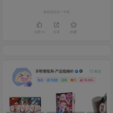
喜欢就支持一下吧
点赞
14
分享
收藏
B哥情报局-产品指南针
关注
0
1039
0
5
18.4W+