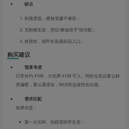
缺点
刺激度低，硬核党嫌不够劲；
无附赠支架，想玩“解放双手”得另配；
材质软，指甲长容易刮花入口。
购买建议
预算考虑
日常价约 ¥199，大促蹲 ¥159 可入。同价位竞品要么材
质偏硬，要么通道短，MODE这波性价比稳。
需求匹配
如果你是：
第一次买杯、怕踩雷的学生党；