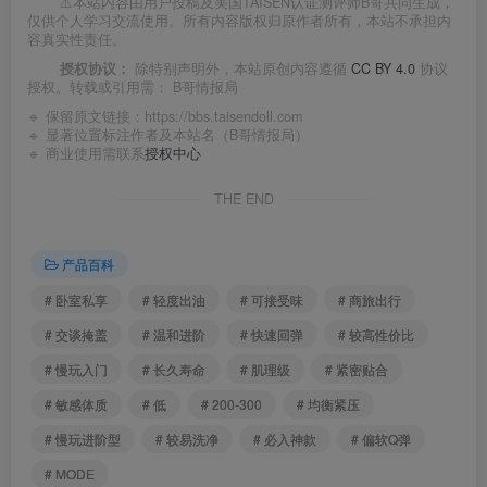
⚠️本站内容由用户投稿及美国TAISEN认证测评师B哥共同生成，
仅供个人学习交流使用。所有内容版权归原作者所有，本站不承担内
容真实性责任。
授权协议：
除特别声明外，本站原创内容遵循
CC BY 4.0
协议
授权。转载或引用需：
B哥情报局
🔹 保留原文链接：
https://bbs.taisendoll.com
🔹 显著位置标注作者及本站名（B哥情报局）
🔹 商业使用需联系
授权中心
THE END
产品百科
# 卧室私享
# 轻度出油
# 可接受味
# 商旅出行
# 交谈掩盖
# 温和进阶
# 快速回弹
# 较高性价比
# 慢玩入门
# 长久寿命
# 肌理级
# 紧密贴合
# 敏感体质
# 低
# 200-300
# 均衡紧压
# 慢玩进阶型
# 较易洗净
# 必入神款
# 偏软Q弹
# MODE