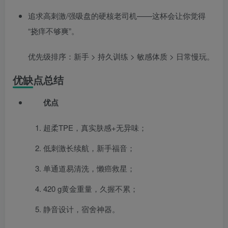
追求高刺激/强吸盘的硬核老司机——这杯会让你觉得
“挠痒不够爽”。
优先级排序：新手 > 持久训练 > 敏感体质 > 日常慢玩。
优缺点总结
优点
超柔TPE，真实肤感+无异味；
低刺激长续航，新手福音；
单通道易清洗，懒癌救星；
420 g黄金重量，久握不累；
静音设计，宿舍神器。