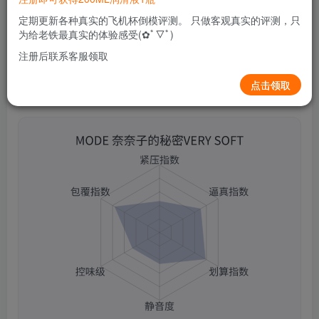
关注
私信
2个月前更新
定期更新各种真实的飞机杯倒模评测。 只做客观真实的评测，只
0
248
14
为给老铁最真实的体验感受(✿ﾟ▽ﾟ)
注册后联系客服领取
点击领取
MODE 奈奈子的秘密VERY SOFT