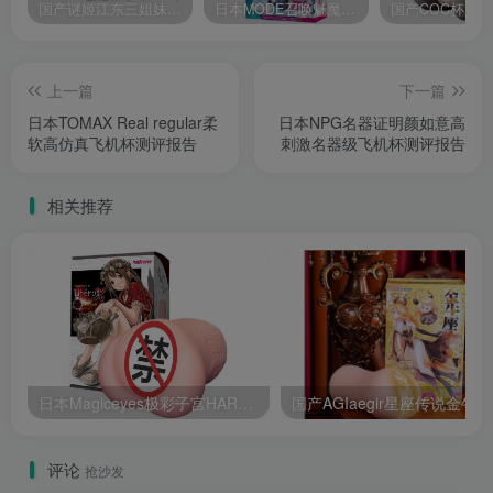
国产谜姬江东三姐妹国潮飞机杯低中高刺激度全覆盖飞机杯测评报告
日本MODE召唤魅魔飞机杯高刺激榨汁姬名器倒模自慰器使用体验及测评报告
上一篇
下一篇
日本TOMAX Real regular柔
日本NPG名器证明颜如意高
软高仿真飞机杯测评报告
刺激名器级飞机杯测评报告
相关推荐
日本Magiceyes极彩子宫HARD超硬高刺激通道飞机杯测评报告
国产
评论
抢沙发