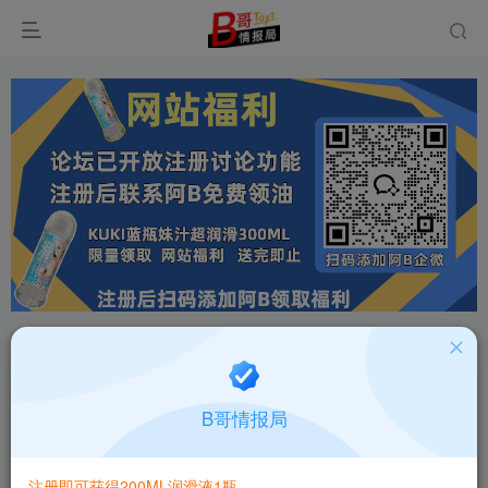
首页
飞机杯大全
产品百科
正文
日本TOMAX Kokalo verysoft超软仿真纹理飞机
B哥情报局
杯测评报告
B哥情报局-产品指南针
关注
私信
注册即可获得200ML润滑液1瓶
2个月前更新