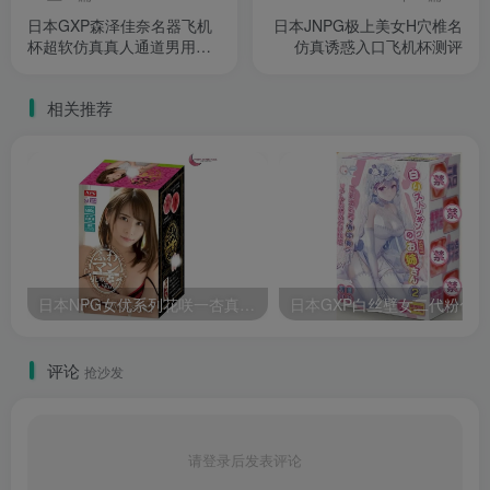
日本GXP森泽佳奈名器飞机
日本JNPG极上美女H穴椎名
杯超软仿真真人通道男用自
仿真诱惑入口飞机杯测评
慰器测评
相关推荐
日本NPG女优系列花咲一杏真实倒模高刺激名器飞机杯测评报告
评论
抢沙发
请登录后发表评论