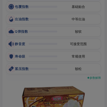
包覆指数
基础贴合
出油指数
中等出油
Q弹指数
较软
静音度
可接受范围
寿命级
常规使用
紧压指数
较松
✱参数解释