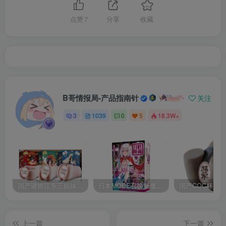
点赞
7
分享
收藏
B哥情报局-产品指南针
关注
3
1039
0
5
18.3W+
国产谜姬江东三姐妹国潮飞机杯低中高刺激度全覆盖飞机杯测评报告
日本MODE召唤魅魔飞机杯高刺激榨汁姬名器倒模自慰器使用体验及测评报告
上一篇
下一篇