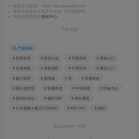
🔹 保留原文链接：
https://bbs.taisendoll.com
🔹 显著位置标注作者及本站名（B哥情报局）
🔹 商业使用需联系
授权中心
THE END
产品百科
# 卧室私享
# 轻度出油
# 可接受味
# 商旅出行
# 交谈掩盖
# 温和进阶
# 中等洗净
# 慢玩入门
# 极力推荐
# 肌理级
# 高
# 常规寿命
# 慢玩进阶型
# 普通体质
# 中等回弹
# 经验大众
# 极高性价比
# 偏软Q弹
# 稍松通道
# 日本通贩大魔王(TOMAX)
# 600-700
# 稍松
喜欢就支持一下吧