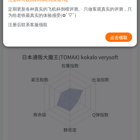
0
79
7
定期更新各种真实的飞机杯倒模评测。 只做客观真实的评测，只
为给老铁最真实的体验感受(✿ﾟ▽ﾟ)
注册后联系客服领取
点击领取
日本通贩大魔王(TOMAX) kokalo verysoft