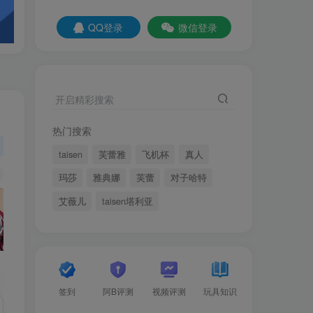
QQ登录
微信登录
开启精彩搜索
热门搜索
taisen
芙蕾雅
飞机杯
真人
玛莎
雅典娜
芙蕾
对子哈特
艾薇儿
taisen塔利亚
签到
阿B评测
视频评测
玩具知识