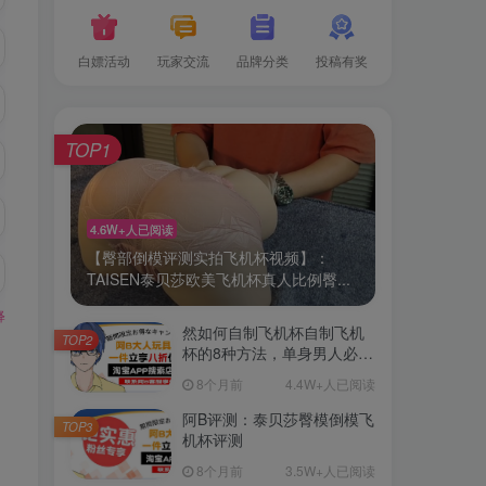
白嫖活动
玩家交流
品牌分类
投稿有奖
TOP1
4.6W+人已阅读
【臀部倒模评测实拍飞机杯视频】：
TAISEN泰贝莎欧美飞机杯真人比例臀...
释
然如何自制飞机杯自制飞机
TOP2
杯的8种方法，单身男人必
备！
8个月前
4.4W+人已阅读
阿B评测：泰贝莎臀模倒模飞
TOP3
机杯评测
8个月前
3.5W+人已阅读