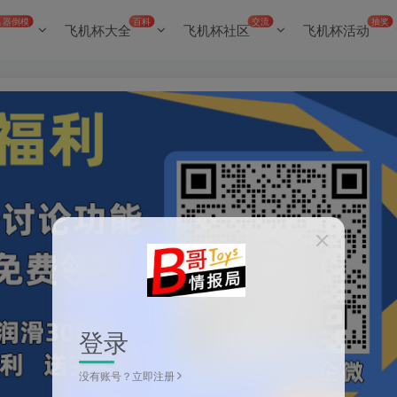
名器倒模
百科
交流
抽奖
飞机杯大全
飞机杯社区
飞机杯活动
登录
没有账号？立即注册