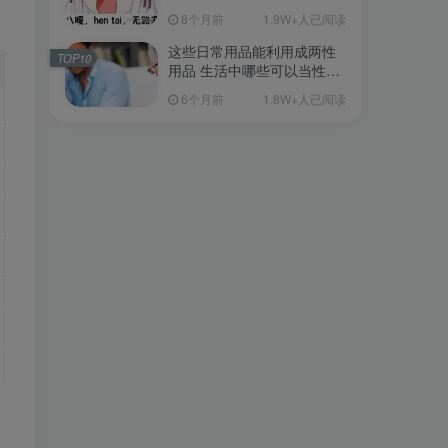
从超软到刺激的飞机杯品牌
8个月前
1.9W+人已阅读
清单（11月更）
这些日常用品能利用成两性
TOP10
用品 生活中哪些可以当性用
品的
6个月前
1.8W+人已阅读