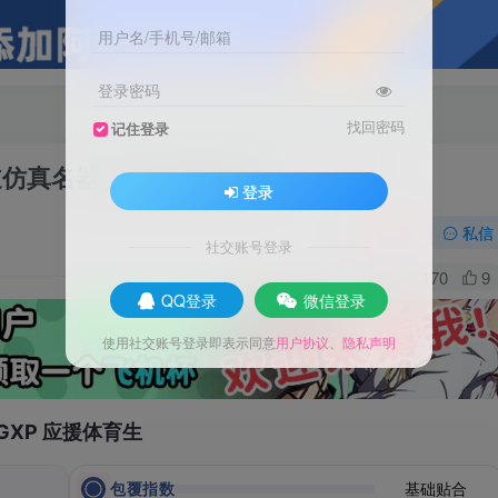
用户名/手机号/邮箱
登录密码
找回密码
记住登录
道仿真名器飞机杯测评报告
登录
关注
私信
社交账号登录
0
170
9
QQ登录
微信登录
使用社交账号登录即表示同意
用户协议
、
隐私声明
GXP 应援体育生
包覆指数
基础贴合