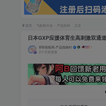
首页
飞机杯大全
产品百科
正文
日本GXP应援体育生高刺激双通
B哥情报局-产品指南针
2个月前更新