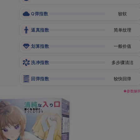
Q弹指数
较软
逼真指数
简单纹理
划算指数
一般价值
洗净指数
多步骤清洁
回弹指数
较快回弹
✱参数解