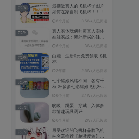
最接近真人的飞机杯子图片
TOP4
如何在家自制飞机杯！！！
8个月前
3.5W+人已阅读
真人实体玩偶帅哥真人实体
TOP5
娃娃实战：海外新买的硅胶
娃娃开箱
6个月前
3W+人已阅读
白嫖：注册0元免费领取飞机
TOP6
杯
2年前
2.5W+人已阅读
七个罐娘风格不同，各有千
TOP7
秋-杯多多七彩罐娘飞机杯测
评
6个月前
2.1W+人已阅读
吮吸、跳蛋、穿戴、入体多
TOP8
款情趣玩具测评
6个月前
2W+人已阅读
最受欢迎的飞机杯品牌飞机
TOP9
杯名器推荐【刺激度篇】：