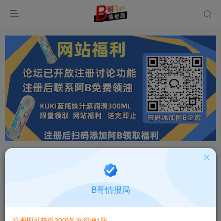
首页
飞机杯大全
产品百科
正文
日本MODE奈奈子的秘密SOFT慢玩神器飞机杯测
B哥情报局
评报告
B哥情报局-产品指南针
关注
私信
注册即可获得200ML润滑液1瓶
2个月前更新