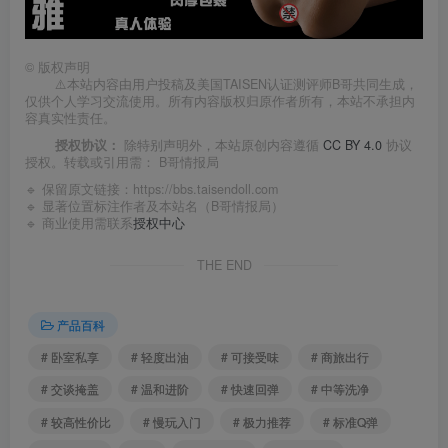
©
版权声明
⚠️本站内容由用户投稿及美国TAISEN认证测评师B哥共同生成，
仅供个人学习交流使用。所有内容版权归原作者所有，本站不承担内
容真实性责任。
授权协议：
除特别声明外，本站原创内容遵循
CC BY 4.0
协议
授权。转载或引用需：
B哥情报局
🔹 保留原文链接：
https://bbs.taisendoll.com
🔹 显著位置标注作者及本站名（B哥情报局）
🔹 商业使用需联系
授权中心
THE END
产品百科
# 卧室私享
# 轻度出油
# 可接受味
# 商旅出行
# 交谈掩盖
# 温和进阶
# 快速回弹
# 中等洗净
# 较高性价比
# 慢玩入门
# 极力推荐
# 标准Q弹