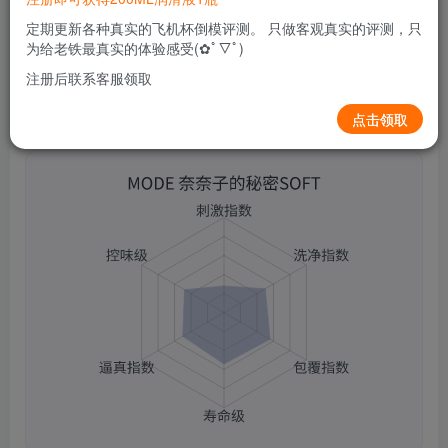
0
313
10
定期更新各种真实的飞机杯倒模评测。 只做客观真实的评测，只
为给老铁最真实的体验感受(✿ﾟ▽ﾟ)
注册后联系客服领取
点击领取
MODE 奈奈子的秘密SOFT