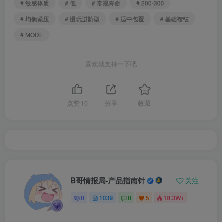
# 敏感体质
# 低
# 常规寿命
# 200-300
# 均衡紧压
# 慢玩进阶型
# 适中包覆
# 基础褶皱
# MODE
喜欢就支持一下吧
点赞
10
分享
收藏
B哥情报局-产品指南针
关注
0
1039
0
5
18.3W+