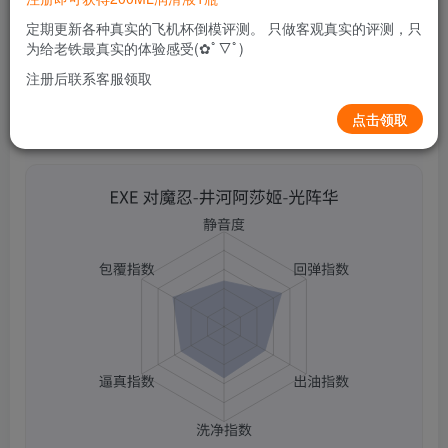
关注
私信
2个月前更新
定期更新各种真实的飞机杯倒模评测。 只做客观真实的评测，只
0
92
7
为给老铁最真实的体验感受(✿ﾟ▽ﾟ)
注册后联系客服领取
点击领取
EXE 对魔忍-井河阿莎姬-光阵华