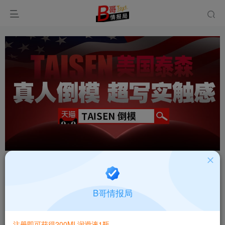
首页
飞机杯大全
产品百科
正文
日本EXE对魔忍-井河阿莎姬-光阵华名器复杂刺激
B哥情报局
体验感超强飞机杯测评报告
B哥情报局-产品指南针
注册即可获得200ML润滑液1瓶