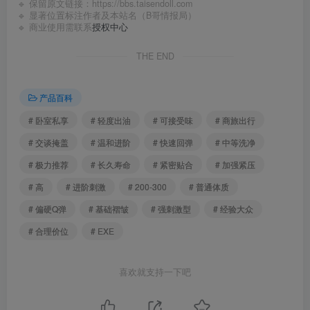
🔹 保留原文链接：
https://bbs.taisendoll.com
🔹 显著位置标注作者及本站名（B哥情报局）
🔹 商业使用需联系
授权中心
THE END
产品百科
# 卧室私享
# 轻度出油
# 可接受味
# 商旅出行
# 交谈掩盖
# 温和进阶
# 快速回弹
# 中等洗净
# 极力推荐
# 长久寿命
# 紧密贴合
# 加强紧压
# 高
# 进阶刺激
# 200-300
# 普通体质
# 偏硬Q弹
# 基础褶皱
# 强刺激型
# 经验大众
# 合理价位
# EXE
喜欢就支持一下吧