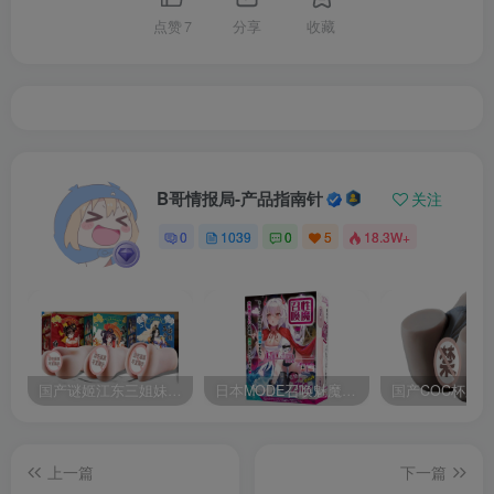
点赞
7
分享
收藏
B哥情报局-产品指南针
关注
0
1039
0
5
18.3W+
国产谜姬江东三姐妹国潮飞机杯低中高刺激度全覆盖飞机杯测评报告
日本MODE召唤魅魔飞机杯高刺激榨汁姬名器倒模自慰器使用体验及测评报告
上一篇
下一篇