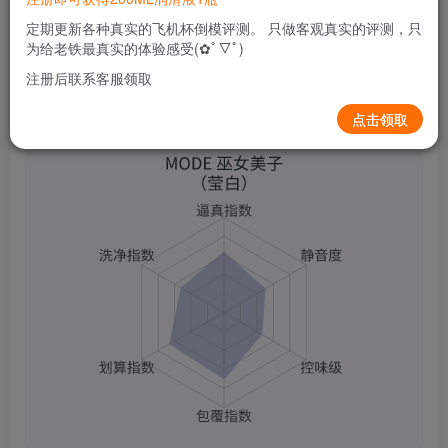
0
48
12
定期更新各种真实的飞机杯倒模评测。 只做客观真实的评测，只
为给老铁最真实的体验感受(✿ﾟ▽ﾟ)
注册后联系客服领取
点击领取
MODE 巫女美子 （莹白）