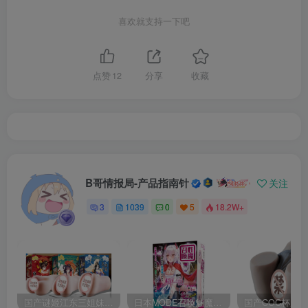
喜欢就支持一下吧
点赞
12
分享
收藏
B哥情报局-产品指南针
关注
3
1039
0
5
18.2W+
国产谜姬江东三姐妹国潮飞机杯低中高刺激度全覆盖飞机杯测评报告
日本MODE召唤魅魔飞机杯高刺激榨汁姬名器倒模自慰器使用体验及测评报告