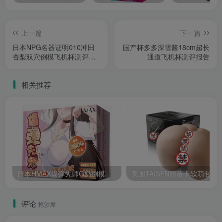
上一篇
下一篇
日本NPG名器证明010冲田
国产杯多多深雪酱18cm超长
杏梨双穴倒模飞机杯测评报
通道飞机杯测评报告
告
相关推荐
日本HMAX爆弹先师G奶倒模仿真乳房男用自慰器爆弹先师高仿真度飞机杯测评报告
美国TAISEN丽蓓卡软萌
评论
抢沙发