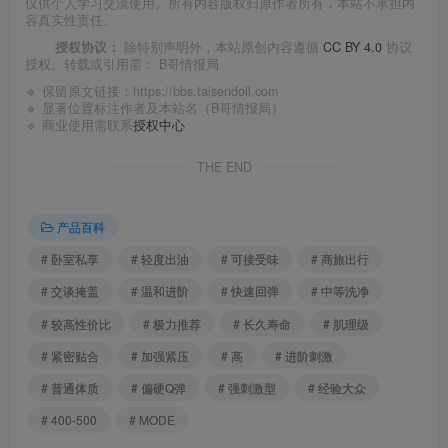
仅供个人学习交流使用。所有内容版权归原作者所有，本站不承担内
容真实性责任。
授权协议：
除特别声明外，本站原创内容遵循
CC BY 4.0
协议
授权。转载或引用需：
B哥情报局
🔹 保留原文链接：
https://bbs.taisendoll.com
🔹 显著位置标注作者及本站名（B哥情报局）
🔹 商业使用需联系
授权中心
THE END
产品百科
# 卧室私享
# 轻度出油
# 可接受味
# 商旅出行
# 交谈掩盖
# 温和进阶
# 快速回弹
# 中等洗净
# 较高性价比
# 极力推荐
# 长久寿命
# 肌理级
# 紧密贴合
# 加强紧压
# 高
# 进阶刺激
# 普通体质
# 偏硬Q弹
# 强刺激型
# 经验大众
# 400-500
# MODE