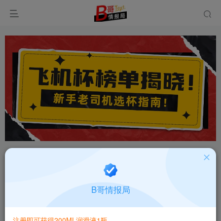
首页
飞机杯大全
产品百科
正文
日本MODE巫女美子莹白飞机杯产品百科及测评报
B哥情报局
告
B哥情报局-产品指南针
关注
私信
注册即可获得200ML润滑液1瓶
2个月前更新