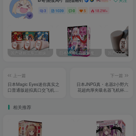
B哥情报局-产品指南针
关注
3
1039
0
5
18.2W+
国产谜姬江东三姐妹国潮飞机杯低中高刺激度全覆盖飞机杯测评报告
日本MODE召唤魅魔飞机杯高刺激榨汁姬名器倒模自慰器使用体验及测评报告
上一篇
下一篇
日本Magic Eyes迷你真实之
日本JNPG真・名器2小野六
口普通版超拟真口交飞机杯
花超肉厚夹吸名器飞机杯测
测评报告
评报告
相关推荐