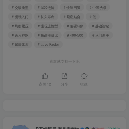
# 交谈掩盖
# 温和进阶
# 快速回弹
# 中等洗净
# 慢玩入门
# 长久寿命
# 紧密贴合
# 低
# 均衡紧压
# 慢玩进阶型
# 偏硬Q弹
# 基础褶皱
# 必入神款
# 极高性价比
# 400-500
# 入门新手
# 超敏体质
# Love Factor
喜欢就支持一下吧
点赞
12
分享
收藏