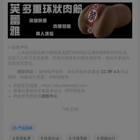
©
版权声明
⚠️本站内容由用户投稿及美国TAISEN认证测评师B哥共同生成，
仅供个人学习交流使用。所有内容版权归原作者所有，本站不承担内
容真实性责任。
授权协议：
除特别声明外，本站原创内容遵循
CC BY 4.0
协议
授权。转载或引用需：
B哥情报局
🔹 保留原文链接：
https://bbs.taisendoll.com
🔹 显著位置标注作者及本站名（B哥情报局）
🔹 商业使用需联系
授权中心
THE END
产品百科
# 卧室私享
# 轻度出油
# 可接受味
# 商旅出行