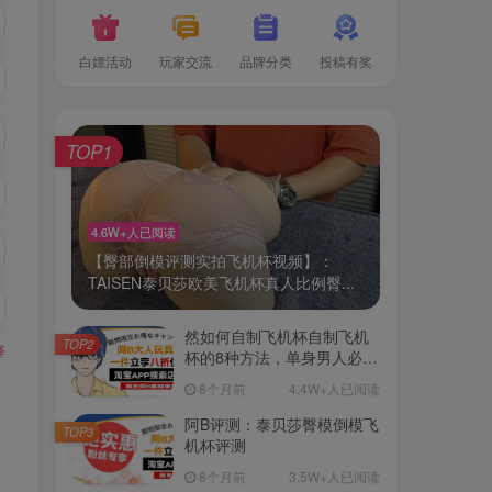
白嫖活动
玩家交流
品牌分类
投稿有奖
TOP1
4.6W+人已阅读
【臀部倒模评测实拍飞机杯视频】：
TAISEN泰贝莎欧美飞机杯真人比例臀...
然如何自制飞机杯自制飞机
TOP2
释
杯的8种方法，单身男人必
备！
8个月前
4.4W+人已阅读
阿B评测：泰贝莎臀模倒模飞
TOP3
机杯评测
8个月前
3.5W+人已阅读