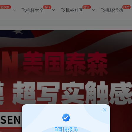
名器倒模
百科
交流
抽奖
飞机杯大全
飞机杯社区
飞机杯活动
B哥情报局