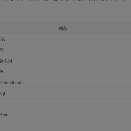
信息
IKA
PG
器系列
PE
73mm×95mm
00g
45mm