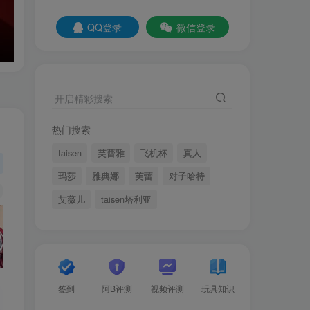
QQ登录
微信登录
开启精彩搜索
热门搜索
taisen
芙蕾雅
飞机杯
真人
玛莎
雅典娜
芙蕾
对子哈特
艾薇儿
taisen塔利亚
签到
阿B评测
视频评测
玩具知识