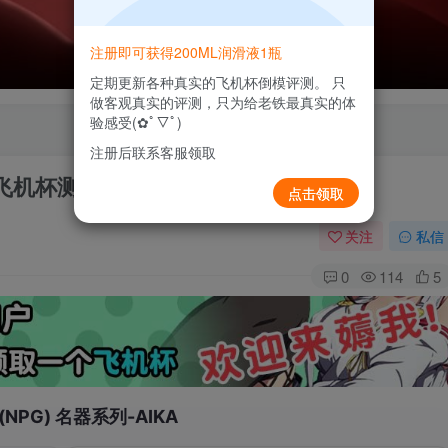
注册即可获得200ML润滑液1瓶
定期更新各种真实的飞机杯倒模评测。 只
做客观真实的评测，只为给老铁最真实的体
验感受(✿ﾟ▽ﾟ)
注册后联系客服领取
模飞机杯测评报告
点击领取
关注
私信
0
114
5
NPG) 名器系列-AIKA