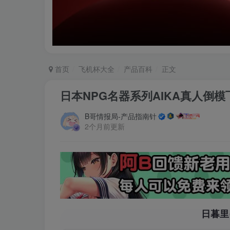
首页
飞机杯大全
产品百科
正文
日本NPG名器系列AIKA真人倒
B哥情报局-产品指南针
2个月前更新
日暮里(