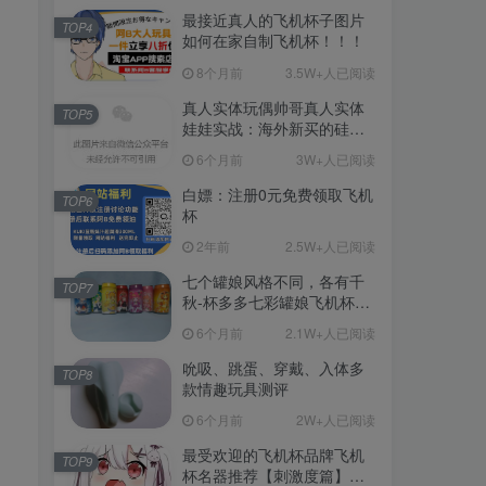
最接近真人的飞机杯子图片
TOP4
如何在家自制飞机杯！！！
8个月前
3.5W+人已阅读
真人实体玩偶帅哥真人实体
TOP5
娃娃实战：海外新买的硅胶
娃娃开箱
6个月前
3W+人已阅读
白嫖：注册0元免费领取飞机
TOP6
杯
2年前
2.5W+人已阅读
七个罐娘风格不同，各有千
TOP7
秋-杯多多七彩罐娘飞机杯测
评
6个月前
2.1W+人已阅读
吮吸、跳蛋、穿戴、入体多
TOP8
款情趣玩具测评
6个月前
2W+人已阅读
最受欢迎的飞机杯品牌飞机
TOP9
杯名器推荐【刺激度篇】：