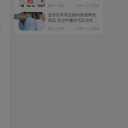
从超软到刺激的飞机杯品牌
8个月前
1.9W+人已阅读
清单（11月更）
这些日常用品能利用成两性
TOP10
用品 生活中哪些可以当性用
品的
6个月前
1.8W+人已阅读