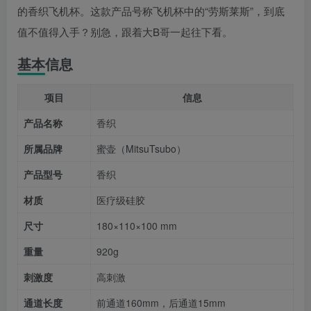
的香织飞机杯。这款产品号称飞机杯中的“劳斯莱斯”，到底
值不值得入手？别急，跟着大B哥一起往下看。
基本信息
项目
信息
产品名称
香织
所属品牌
蜜壶（MitsuTsubo）
产品型号
香织
材质
医疗级硅胶
尺寸
180×110×100 mm
重量
920g
刺激度
高刺激
通道长度
前通道160mm，后通道15mm