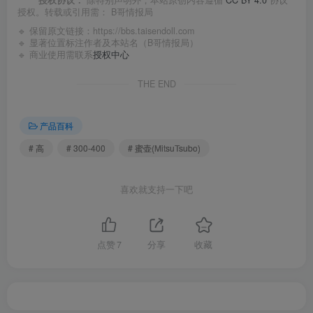
授权。转载或引用需：
B哥情报局
🔹 保留原文链接：
https://bbs.taisendoll.com
🔹 显著位置标注作者及本站名（B哥情报局）
🔹 商业使用需联系
授权中心
THE END
产品百科
# 高
# 300-400
# 蜜壶(MitsuTsubo)
喜欢就支持一下吧
点赞
7
分享
收藏