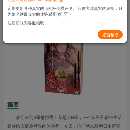
关注
私信
6个月前发布
定期更新各种真实的飞机杯倒模评测。 只做客观真实的评测，只
0
218
7
为给老铁最真实的体验感受(✿ﾟ▽ﾟ)
注册后联系客服领取
点击领取
摘要
欢迎来到B哥情报局！我是大B哥，一个从平凡宿舍生活
意外踏入情趣世界的体验师。今天，咱们就来聊聊日本蜜壶