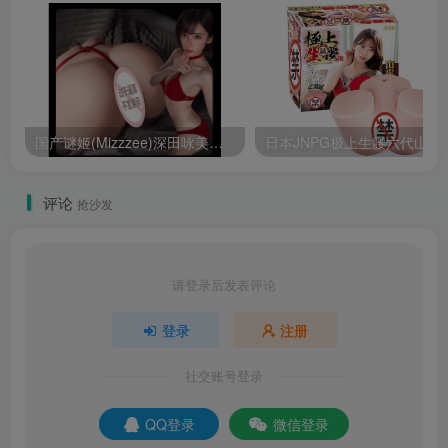
国产谜姬(Mizzzee)深田咏美阴臀倒模二代20斤大屁股臀模倒模飞机杯测评报告
日本JNPG极上生腰六代
评论
抢沙发
请登录后发表评论
登录
注册
社交账号登录
QQ登录
微信登录