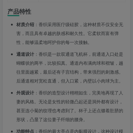
产品特性
材质介绍
：香织采用医疗级硅胶，这种材质不仅安全无
害，而且具有卓越的肤感和耐久性。它柔软而富有弹
性，能够温柔地呵护你的每一次接触。
通道设计
：香织是一款双通道飞机杯，前通道入口处是
蝴蝶状的两半，比较拟真。通道内布满肉球和褶皱，越
往里面越紧，最后还有子宫结构，带来强烈的刺激感。
后通道相对宽松直通，但入口紧，内壁以小肉球为主。
外观设计
：香织的造型设计栩栩如生，完美地再现了人
妻的风格。无论是女性的轻微凸起还是洞外都有设计，
甚至连小菊的纹理也考虑到了。杯子上还点缀着肚脐的
形状，凸显了这位妻子纤细的腰身。
功能特点
：香织的最大亮点是内黏膜设计，这种设计模