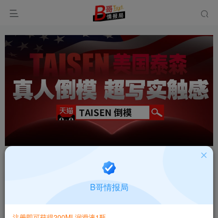
首页
飞机杯大全
产品百科
正文
日本蜜壶香织飞机杯超高刺激内黏膜设计双通道飞
B哥情报局
机杯测评报告
B哥情报局-产品指南针
注册即可获得200ML润滑液1瓶