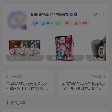
B哥情报局-产品指南针
关注
0
1039
0
5
18.4W+
国产谜姬江东三姐妹国潮飞机杯低中高刺激度全覆盖飞机杯测评报告
日本MODE召唤魅魔飞机杯高刺激榨汁姬名器倒模自慰器使用体验及测评报告
上一篇
下一篇
日本GOSE小鬼泡芙果冻夹
美国TAISEN埃菲飞机杯倒模
心超软设计飞机杯实战测评
式半身飞机杯产品特点及使
报告：适合新手的慢玩体验
用场景测评报告
相关推荐