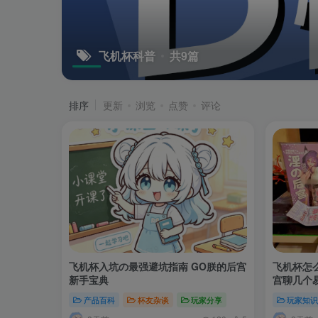
飞机杯科普
共9篇
排序
更新
浏览
点赞
评论
飞机杯入坑の最强避坑指南 GO朕的后宫
飞机杯怎
新手宝典
宫聊几个
产品百科
杯友杂谈
玩家分享
玩家知