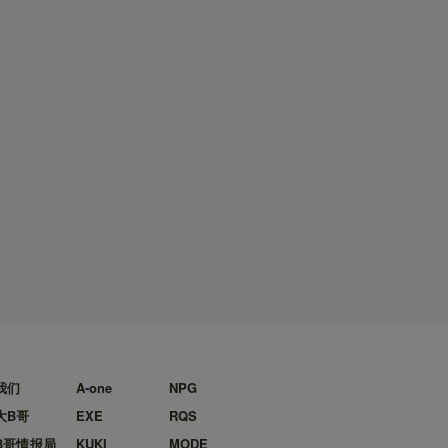
我们
A-one
NPG
大B哥
EXE
RQS
B哥情报局
KUKI
MODE