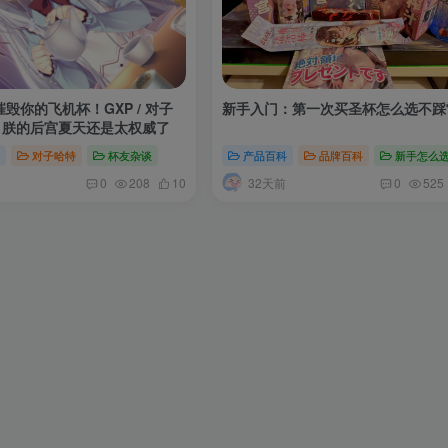
毁你的飞机杯！GXP / 对子
新手入门：第一次买圣杯怎么选不踩
GO 朕的后宫夏天还是太权威了
牌
对子哈特
杯友杂谈
产品百科
品牌百科
新手怎么
32天前
0
208
10
0
525