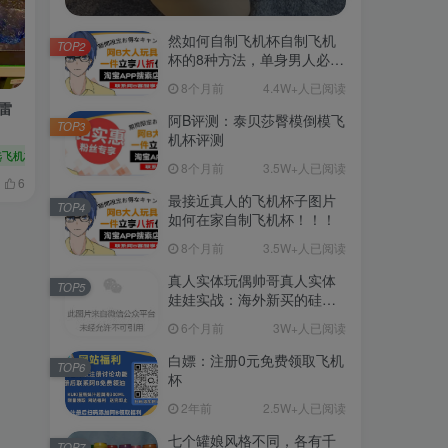
然如何自制飞机杯自制飞机
TOP2
杯的8种方法，单身男人必
备！
8个月前
4.4W+人已阅读
雷
阿B评测：泰贝莎臀模倒模飞
TOP3
机杯评测
选飞机杯
8个月前
3.5W+人已阅读
6
最接近真人的飞机杯子图片
TOP4
如何在家自制飞机杯！！！
8个月前
3.5W+人已阅读
真人实体玩偶帅哥真人实体
TOP5
娃娃实战：海外新买的硅胶
娃娃开箱
6个月前
3W+人已阅读
白嫖：注册0元免费领取飞机
TOP6
杯
2年前
2.5W+人已阅读
七个罐娘风格不同，各有千
TOP7