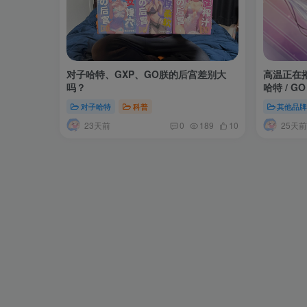
对子哈特、GXP、GO朕的后宫差别大
高温正在摧
吗？
哈特 / 
对子哈特
科普
其他品
23天前
25天前
0
189
10