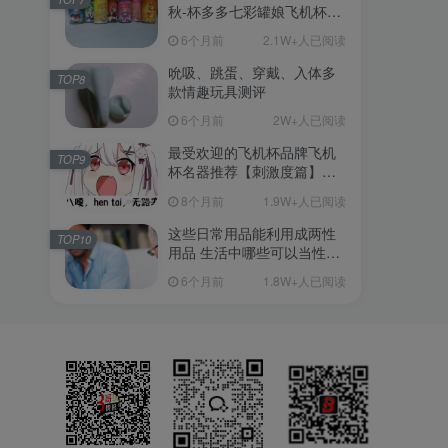
秋-杯多多七彩罐娘飞机杯测
评
6个月前
2.1W+人已阅读
吮吸、跳蛋、穿戴、入体多
TOP8
款情趣玩具测评
6个月前
2W+人已阅读
最受欢迎的飞机杯品牌飞机
TOP9
杯名器推荐【刺激度篇】：
从超软到刺激的飞机杯品牌
8个月前
1.9W+人已阅读
清单（11月更）
这些日常用品能利用成两性
TOP10
用品 生活中哪些可以当性用
品的
6个月前
1.8W+人已阅读