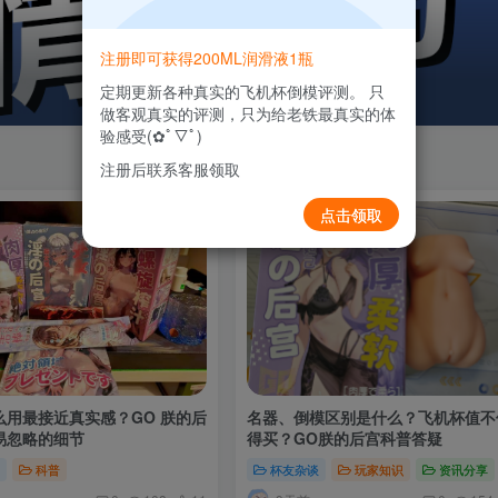
注册即可获得200ML润滑液1瓶
定期更新各种真实的飞机杯倒模评测。 只
做客观真实的评测，只为给老铁最真实的体
验感受(✿ﾟ▽ﾟ)
注册后联系客服领取
点击领取
么用最接近真实感？GO 朕的后
名器、倒模区别是什么？飞机杯值不
易忽略的细节
得买？GO朕的后宫科普答疑
识
科普
杯友杂谈
玩家知识
资讯分享