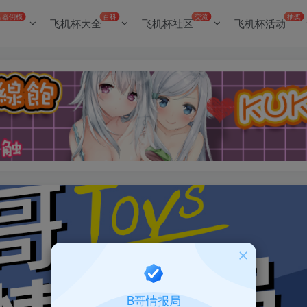
名器倒模
百科
交流
抽奖
飞机杯大全
飞机杯社区
飞机杯活动
B哥情报局