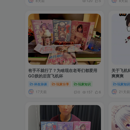
8天前
8天前
120
5
有手不就行了？为啥现在老哥们都爱用
关于飞机
GO朕的后宫飞机杯
爽爽爽
杯友杂谈
玩家分享
玩家知识
玩家知
17天前
21天前
0
157
6