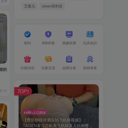
6
艾薇儿
taisen塔利亚
签到
阿B评测
视频评测
玩具知识
白嫖活动
玩家交流
品牌分类
投稿有奖
假的
TOP1
11
4.6W+人已阅读
【臀部倒模评测实拍飞机杯视频】：
TAISEN泰贝莎欧美飞机杯真人比例臀...