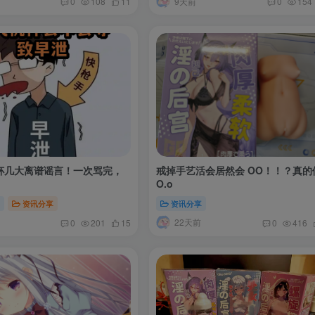
9天前
0
108
11
0
154
杯几大离谱谣言！一次骂完，
戒掉手艺活会居然会 OO！！？真的
O.o
识
资讯分享
资讯分享
22天前
0
201
15
0
416