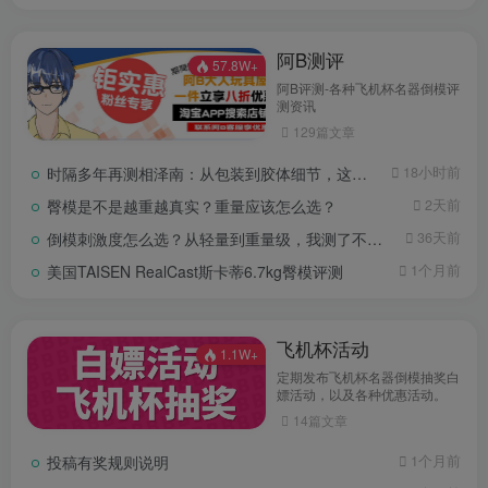
阿B测评
57.8W+
阿B评测-各种飞机杯名器倒模评
测资讯
129篇文章
时隔多年再测相泽南：从包装到胶体细节，这款经典款还值得入手吗？
18小时前
臀模是不是越重越真实？重量应该怎么选？
2天前
倒模刺激度怎么选？从轻量到重量级，我测了不同重量段的真实反馈差异在哪
36天前
美国TAISEN RealCast斯卡蒂6.7kg臀模评测
1个月前
飞机杯活动
1.1W+
定期发布飞机杯名器倒模抽奖白
嫖活动，以及各种优惠活动。
14篇文章
投稿有奖规则说明
1个月前