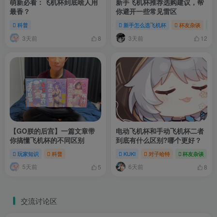
萌新必看：飞机杯到底啥人用
新手飞机杯推荐选购建议，帮
最香？
你避开一些常见雷区
科普
新手怎么选飞机杯
杯友杂谈
3天前
3天前
8
12
【GO朕的后宫】一篇文章带
电动飞机杯和手动飞机杯二者
你搞懂飞机杯的不同区别
到底有什么区别?哪个更好？
玩家知识
科普
KUKI
对子哈特
杯友杂谈
5天前
6天前
5
8
交流讨论区