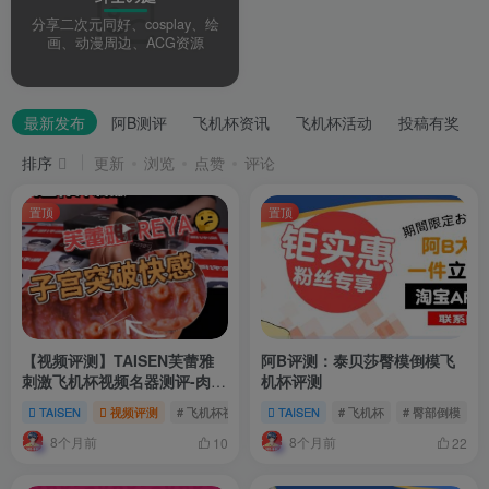
分享二次元同好、cosplay、绘
画、动漫周边、ACG资源
最新发布
阿B测评
飞机杯资讯
飞机杯活动
投稿有奖
排序
更新
浏览
点赞
评论
置顶
置顶
【视频评测】TAISEN芙蕾雅
阿B评测：泰贝莎臀模倒模飞
刺激飞机杯视频名器测评-肉壁
机杯评测
榨汁刺激
TAISEN
视频评测
# 飞机杯视频评测
TAISEN
# TAISEN芙蕾雅，TAISEN芙蕾雅飞机
# 飞机杯
# 臀部倒模
8个月前
8个月前
10
22