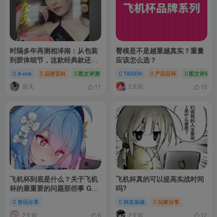
时隔多年再测相泽南：从包装
臀模是不是越重越真实？重量
到胶体细节，这款经典款还值
应该怎么选？
得入手吗？
A-one
品牌百科
图文评测
# 日本
TAISEN
# 女优
产品百科
图文评测
前天
2天前
11
15
飞机杯到底是什么？关于飞机
飞机杯真的可以提高实战时间
杯的最重要的问题那些事 GO
吗?
朕的后宫
资讯分享
杯友杂谈
玩家分享
2天前
2天前
6
12