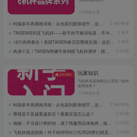
449篇文章
时隔多年再测相泽南：从包装到胶体细节，这款经典款还值得入手吗？
18小时前
TAISEN塔利亚飞机杯——新手的节奏训练器，手冲到器具的平稳过渡
前天
18斤肉弹暴击！美国TAISEN泰贝莎臀模实测：这后入声，谁听谁缴械？
前天
肉感十足！TAISEN蒂娜半身倒模飞机杯测评：模拟真人实战体验？
2天前
玩家知识
24.5W+
飞机杯名器倒模怎么清洗？如何
使用保养？
406篇文章
时隔多年再测相泽南：从包装到胶体细节，这款经典款还值得入手吗？
18小时前
臀模是不是越重越真实？重量应该怎么选？
2天前
揭秘：不当设计师的他，成了情趣用品体验师，做成人用品体验10年+
2天前
飞机杯挑选指南！对子哈特R20三代/RQS梦幻精灵/LoveFactor御神子/GO朕的后宫/Tomax
2天前