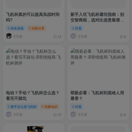
飞机杯真的可以提高实战时间
新手入坑飞机杯避坑指南：别
吗?
交智商税，选对比选贵靠谱多
了
杯友杂谈
玩家分享
科普
2天前
2天前
12
6
电动？手动？飞机杯怎么选？
萌新必看：飞机杯到底啥人用
看完不踩坑
最香？
新手怎么选飞机杯
玩家知识
科普
3天前
3天前
10
8