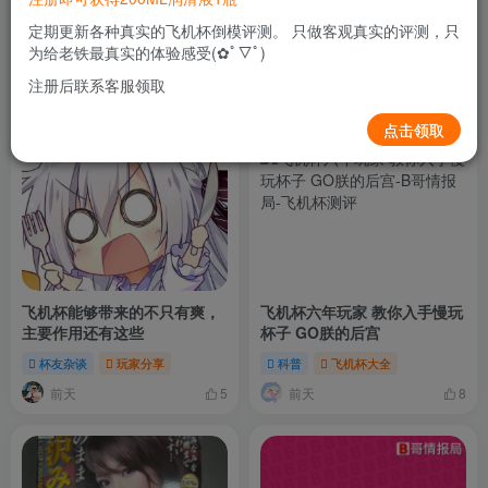
定期更新各种真实的飞机杯倒模评测。 只做客观真实的评测，只
为给老铁最真实的体验感受(✿ﾟ▽ﾟ)
注册后联系客服领取
最新文章
点击领取
飞机杯能够带来的不只有爽，
飞机杯六年玩家 教你入手慢玩
主要作用还有这些
杯子 GO朕的后宫
杯友杂谈
玩家分享
科普
飞机杯大全
前天
前天
5
8