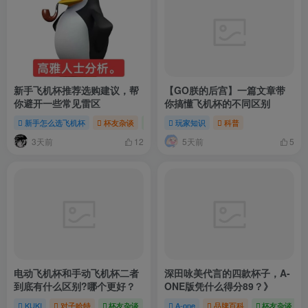
新手飞机杯推荐选购建议，帮
【GO朕的后宫】一篇文章带
你避开一些常见雷区
你搞懂飞机杯的不同区别
新手怎么选飞机杯
杯友杂谈
玩家分享
玩家知识
科普
3天前
5天前
12
5
电动飞机杯和手动飞机杯二者
深田咏美代言的四款杯子，A-
到底有什么区别?哪个更好？
ONE版凭什么得分89？》
KUKI
对子哈特
杯友杂谈
A-one
品牌百科
杯友杂谈