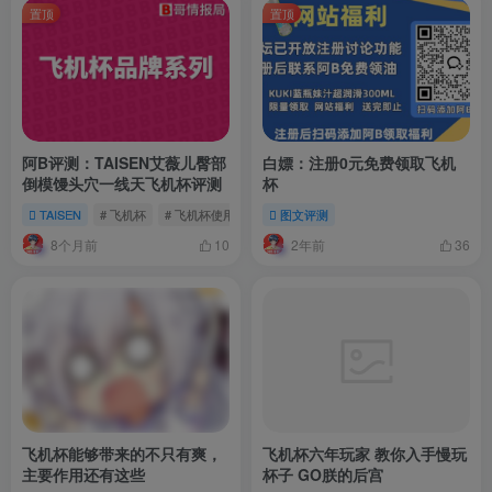
置顶
置顶
阿B评测：TAISEN艾薇儿臀部
白嫖：注册0元免费领取飞机
倒模馒头穴一线天飞机杯评测
杯
TAISEN
# 飞机杯
# 飞机杯使用
# 倒模
图文评测
8个月前
2年前
10
36
飞机杯能够带来的不只有爽，
飞机杯六年玩家 教你入手慢玩
主要作用还有这些
杯子 GO朕的后宫