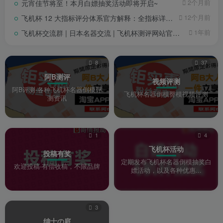
元宵佳节将至！本月白嫖抽奖活动即将开启~
2个月前
飞机杯 12 大指标评分体系官方解释：全指标详细解读版
12个月前
飞机杯交流群 | 日本名器交流 | 飞机杯测评网站官方私域社群公告
1年前
8
37
阿B测评
视频评测
阿B评测-各种飞机杯名器倒模评
飞机杯名器倒模臀模视频评测
测资讯
1
4
飞机杯活动
投稿有奖
定期发布飞机杯名器倒模抽奖白
欢迎投稿-有偿收稿，不限品牌
嫖活动，以及各种优惠...
3
绅士の庭