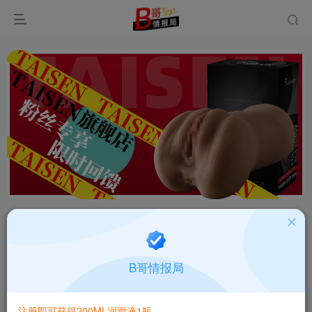
签到
阿B评测
视频评测
玩具知识
B哥情报局
白嫖活动
注册有奖
玩家交流
品牌分类
注册即可获得200ML润滑液1瓶