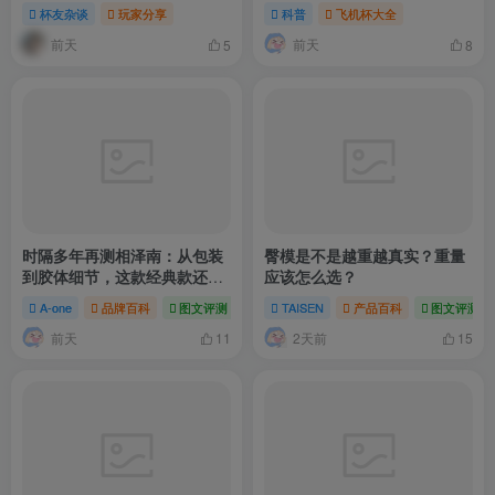
杯友杂谈
玩家分享
科普
飞机杯大全
前天
前天
5
8
时隔多年再测相泽南：从包装
臀模是不是越重越真实？重量
到胶体细节，这款经典款还值
应该怎么选？
得入手吗？
A-one
品牌百科
图文评测
# 日本
TAISEN
# 女优
产品百科
图文评测
前天
2天前
11
15